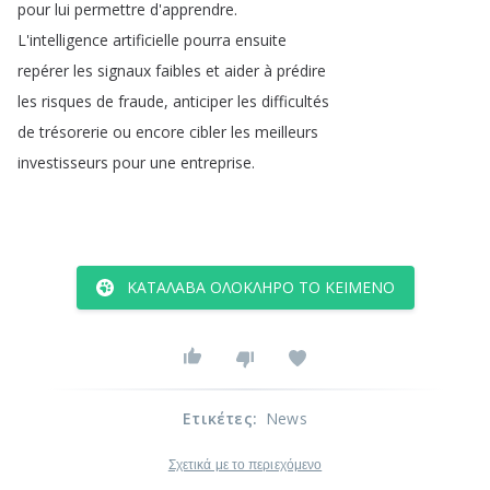
pour
lui
permettre
d'apprendre
.
L'intelligence
artificielle
pourra
ensuite
repérer
les
signaux
faibles
et
aider
à
prédire
les
risques
de
fraude
,
anticiper
les
difficultés
de
trésorerie
ou
encore
cibler
les
meilleurs
investisseurs
pour
une
entreprise
.
ΚΑΤΆΛΑΒΑ ΟΛΌΚΛΗΡΟ ΤΟ ΚΕΊΜΕΝΟ
Ετικέτες
:
News
Σχετικά με το περιεχόμενο