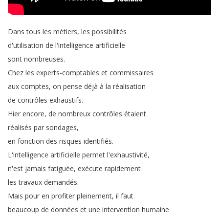
Dans
tous
les
métiers
,
les
possibilités
d'utilisation
de
l'intelligence
artificielle
sont
nombreuses
.
Chez
les
experts-comptables
et
commissaires
aux
comptes
,
on
pense
déjà
à
la
réalisation
de
contrôles
exhaustifs
.
Hier
encore
,
de
nombreux
contrôles
étaient
réalisés
par
sondages
,
en
fonction
des
risques
identifiés
.
L'intelligence
artificielle
permet
l'exhaustivité
,
n'est
jamais
fatiguée
,
exécute
rapidement
les
travaux
demandés
.
Mais
pour
en
profiter
pleinement
,
il
faut
beaucoup
de
données
et
une
intervention
humaine