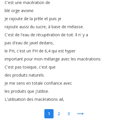
C'est
une
macération
de
blé
orge
avoine
.
Je
rajoute
de
la
prêle
et
puis
je
rajoute
aussi
du
sucre
,
à
base
de
mélasse
.
C'est
de
l'eau
de
récupération
de
toit
.
Il
n'
y
a
pas
d'eau
de
javel
dedans
,
le
PH
,
c'est
un
PH
de
6,4
qui
est
hyper
important
pour
mon
mélange
avec
les
macérations
.
C'est
pas
toxique
,
c'est
que
des
produits
naturels
.
Je
me
sens
en
totale
confiance
avec
les
produits
que
j'utilise
.
L'utilisation
des
macérations
ail
,
1
2
3