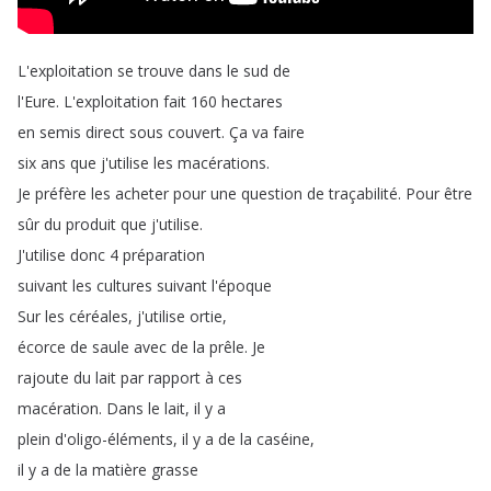
L'exploitation
se
trouve
dans
le
sud
de
l'Eure
.
L'exploitation
fait
160
hectares
en
semis
direct
sous
couvert
.
Ça
va
faire
six
ans
que
j'utilise
les
macérations
.
Je
préfère
les
acheter
pour
une
question
de
traçabilité
.
Pour
être
sûr
du
produit
que
j'utilise
.
J'utilise
donc
4
préparation
suivant
les
cultures
suivant
l'époque
Sur
les
céréales
,
j'utilise
ortie
,
écorce
de
saule
avec
de
la
prêle
.
Je
rajoute
du
lait
par
rapport
à
ces
macération
.
Dans
le
lait
,
il
y
a
plein
d'oligo-éléments
,
il
y
a
de
la
caséine
,
il
y
a
de
la
matière
grasse