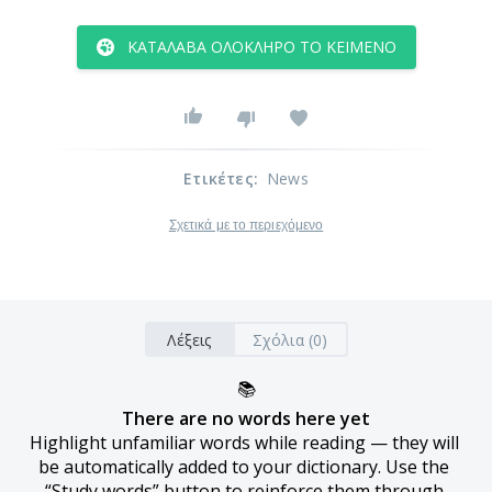
ΚΑΤΆΛΑΒΑ ΟΛΌΚΛΗΡΟ ΤΟ ΚΕΊΜΕΝΟ
Ετικέτες
:
News
Σχετικά με το περιεχόμενο
Λέξεις
Σχόλια (0)
📚
There are no words here yet
Highlight unfamiliar words while reading — they will 
be automatically added to your dictionary. Use the 
“Study words” button to reinforce them through 