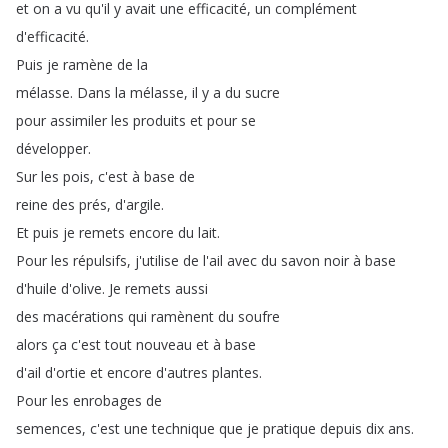
et
on
a
vu
qu'il
y
avait
une
efficacité
,
un
complément
d'efficacité
.
Puis
je
ramène
de
la
mélasse
.
Dans
la
mélasse
,
il
y
a
du
sucre
pour
assimiler
les
produits
et
pour
se
développer
.
Sur
les
pois
,
c'est
à
base
de
reine
des
prés
,
d'argile
.
Et
puis
je
remets
encore
du
lait
.
Pour
les
répulsifs
,
j'utilise
de
l'ail
avec
du
savon
noir
à
base
d'huile
d'olive
.
Je
remets
aussi
des
macérations
qui
ramènent
du
soufre
alors
ça
c'est
tout
nouveau
et
à
base
d'ail
d'ortie
et
encore
d'autres
plantes
.
Pour
les
enrobages
de
semences
,
c'est
une
technique
que
je
pratique
depuis
dix
ans
.