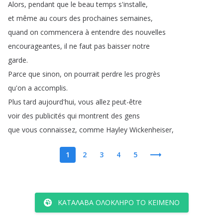
Alors
,
pendant
que
le
beau
temps
s'installe
,
et
même
au
cours
des
prochaines
semaines
,
quand
on
commencera
à
entendre
des
nouvelles
encourageantes
,
il
ne
faut
pas
baisser
notre
garde
.
Parce
que
sinon
,
on
pourrait
perdre
les
progrès
qu'on
a
accomplis
.
Plus
tard
aujourd'hui
,
vous
allez
peut-être
voir
des
publicités
qui
montrent
des
gens
que
vous
connaissez
,
comme
Hayley
Wickenheiser
,
1
2
3
4
5
ΚΑΤΆΛΑΒΑ ΟΛΌΚΛΗΡΟ ΤΟ ΚΕΊΜΕΝΟ