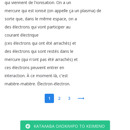
qui
viennent
de
l'ionisation
.
On
a
un
mercure
qui
est
ionisé
(
on
appelle
ça
un
plasma
)
de
sorte
que
,
dans
le
même
espace
,
on
a
des
électrons
qui
vont
participer
au
courant
électrique
(
ces
électrons
qui
ont
été
arrachés
)
et
des
électrons
qui
sont
restés
dans
le
mercure
(
qui
n'ont
pas
été
arrachés
)
et
ces
électrons
peuvent
entrer
en
interaction
.
À
ce
moment-là
,
c'est
matière-matière
.
Électron-électron
.
1
2
3
ΚΑΤΆΛΑΒΑ ΟΛΌΚΛΗΡΟ ΤΟ ΚΕΊΜΕΝΟ