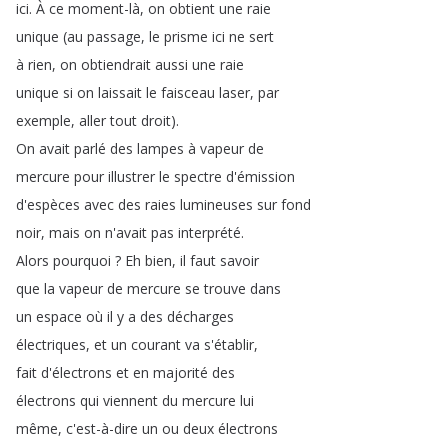
ici
.
À
ce
moment-là
,
on
obtient
une
raie
unique
(
au
passage
,
le
prisme
ici
ne
sert
à
rien
,
on
obtiendrait
aussi
une
raie
unique
si
on
laissait
le
faisceau
laser
,
par
exemple
,
aller
tout
droit
).
On
avait
parlé
des
lampes
à
vapeur
de
mercure
pour
illustrer
le
spectre
d'émission
d'espèces
avec
des
raies
lumineuses
sur
fond
noir
,
mais
on
n'avait
pas
interprété
.
Alors
pourquoi
?
Eh
bien
,
il
faut
savoir
que
la
vapeur
de
mercure
se
trouve
dans
un
espace
où
il
y
a
des
décharges
électriques
,
et
un
courant
va
s'établir
,
fait
d'électrons
et
en
majorité
des
électrons
qui
viennent
du
mercure
lui
même
,
c'est-à-dire
un
ou
deux
électrons