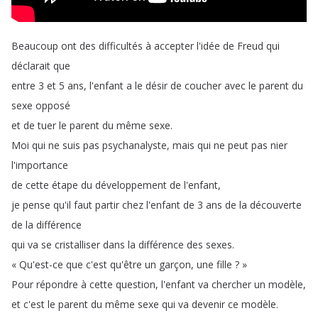
Beaucoup
ont
des
difficultés
à
accepter
l'idée
de
Freud
qui
déclarait
que
entre
3
et
5
ans
,
l'enfant
a
le
désir
de
coucher
avec
le
parent
du
sexe
opposé
et
de
tuer
le
parent
du
même
sexe
.
Moi
qui
ne
suis
pas
psychanalyste
,
mais
qui
ne
peut
pas
nier
l'importance
de
cette
étape
du
développement
de
l'enfant
,
je
pense
qu'il
faut
partir
chez
l'enfant
de
3
ans
de
la
découverte
de
la
différence
qui
va
se
cristalliser
dans
la
différence
des
sexes
.
«
Qu'est-ce
que
c'est
qu'être
un
garçon
,
une
fille
?
»
Pour
répondre
à
cette
question
,
l'enfant
va
chercher
un
modèle
,
et
c'est
le
parent
du
même
sexe
qui
va
devenir
ce
modèle
.