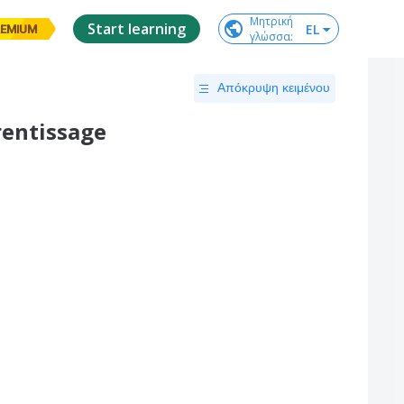
Μητρική

Start learning
EL
EMIUM
γλώσσα
:
Απόκρυψη κειμένου
rentissage