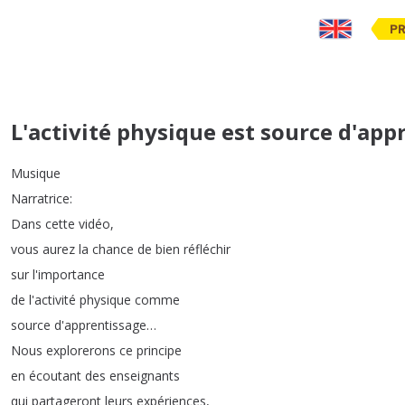
PR
L'activité physique est source d'app
Musique
Narratrice
:
Dans
cette
vidéo
,
vous
aurez
la
chance
de
bien
réfléchir
sur
l'importance
de
l'activité
physique
comme
source
d'apprentissage
…
Nous
explorerons
ce
principe
en
écoutant
des
enseignants
qui
partageront
leurs
expériences
,