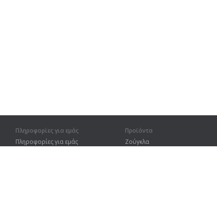
Πληροφορίες για εμάς
Προϊόντα
Πληροφορίες για εμάς
Ζούγκλα
Για συνεργάτες
Προπόνηση
Στοιχεία επικοινωνίας
Λεξικό
Χάρτης ιστοτόπου