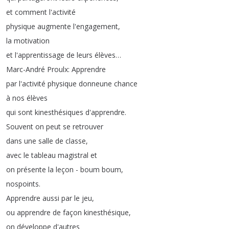
et
comment
l'activité
physique
augmente
l'engagement
,
la
motivation
et
l'apprentissage
de
leurs
élèves
…
Marc-André
Proulx
:
Apprendre
par
l'activité
physique
donneune
chance
à
nos
élèves
qui
sont
kinesthésiques
d'apprendre
.
Souvent
on
peut
se
retrouver
dans
une
salle
de
classe
,
avec
le
tableau
magistral
et
on
présente
la
leçon
-
boum
boum
,
nospoints
.
Apprendre
aussi
par
le
jeu
,
ou
apprendre
de
façon
kinesthésique
,
on
développe
d'autres