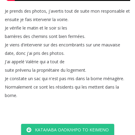
Je
prends
des
photos
,
j'avertis
tout
de
suite
mon
responsable
et
ensuite
je
fais
intervenir
la
voirie
.
Je
vérifie
le
matin
et
le
soir
si
les
barrières
des
chemins
sont
bien
fermées
.
Je
viens
d'intervenir
sur
des
encombrants
sur
une
mauvaise
date
,
donc
j'ai
pris
des
photos
.
J'ai
appelé
Valérie
qui
a
tout
de
suite
prévenu
la
propriétaire
du
logement
.
Je
constate
un
sac
qui
n'est
pas
mis
dans
la
borne
ménagère
.
Normalement
ce
sont
les
résidents
qui
les
mettent
dans
la
borne
.
ΚΑΤΆΛΑΒΑ ΟΛΌΚΛΗΡΟ ΤΟ ΚΕΊΜΕΝΟ