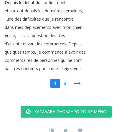
Depuis
le
début
du
confinement
et
surtout
depuis
les
dernières
semaines
,
l'une
des
difficultés
que
je
rencontre
dans
mes
déplacements
avec
mon
chien
guide
,
c'est
la
question
des
files
d'attente
devant
les
commerces
.
Depuis
quelques
temps
,
je
commence
à
avoir
des
commentaires
de
personnes
qui
ne
sont
pas
très
contents
parce
que
je
zigzague
1
2
ΚΑΤΆΛΑΒΑ ΟΛΌΚΛΗΡΟ ΤΟ ΚΕΊΜΕΝΟ