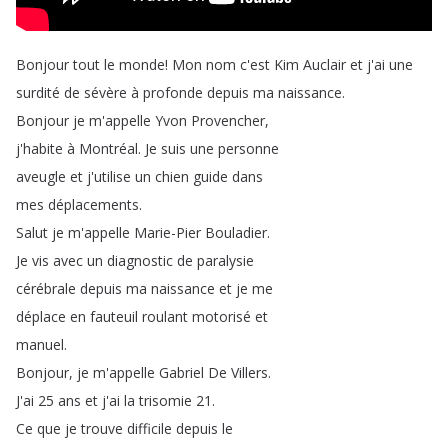
Bonjour
tout
le
monde
!
Mon
nom
c'est
Kim
Auclair
et
j'ai
une
surdité
de
sévère
à
profonde
depuis
ma
naissance
.
Bonjour
je
m'appelle
Yvon
Provencher
,
j'habite
à
Montréal
.
Je
suis
une
personne
aveugle
et
j'utilise
un
chien
guide
dans
mes
déplacements
.
Salut
je
m'appelle
Marie-Pier
Bouladier
.
Je
vis
avec
un
diagnostic
de
paralysie
cérébrale
depuis
ma
naissance
et
je
me
déplace
en
fauteuil
roulant
motorisé
et
manuel
.
Bonjour
,
je
m'appelle
Gabriel
De
Villers
.
J'ai
25
ans
et
j'ai
la
trisomie
21.
Ce
que
je
trouve
difficile
depuis
le