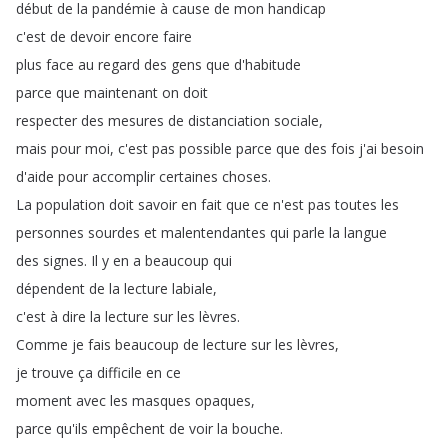
début
de
la
pandémie
à
cause
de
mon
handicap
c'est
de
devoir
encore
faire
plus
face
au
regard
des
gens
que
d'habitude
parce
que
maintenant
on
doit
respecter
des
mesures
de
distanciation
sociale
,
mais
pour
moi
,
c'est
pas
possible
parce
que
des
fois
j'ai
besoin
d'aide
pour
accomplir
certaines
choses
.
La
population
doit
savoir
en
fait
que
ce
n'est
pas
toutes
les
personnes
sourdes
et
malentendantes
qui
parle
la
langue
des
signes
.
Il
y
en
a
beaucoup
qui
dépendent
de
la
lecture
labiale
,
c'est
à
dire
la
lecture
sur
les
lèvres
.
Comme
je
fais
beaucoup
de
lecture
sur
les
lèvres
,
je
trouve
ça
difficile
en
ce
moment
avec
les
masques
opaques
,
parce
qu'ils
empêchent
de
voir
la
bouche
.