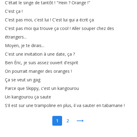
C'était
le
singe
de
tantôt
!
"
Hein
?
Orange
!"
C'est
ça
!
C'est
pas
moi
,
c'est
lui
!
C'est
lui
qui
a
écrit
ça
C'est
pas
moi
qui
trouve
ça
cool
!
Aller
souper
chez
des
étrangers
...
Moyen
,
je
te
dirais
...
C'est
une
invitation
à
une
date
,
ça
?
Ben
Éric
,
je
suis
assez
ouvert
d'esprit
On
pourrait
manger
des
oranges
!
Ça
se
veut
un
gag
Parce
que
Skippy
,
c'est
un
kangourou
Un
kangourou
ça
saute
S'il
est
sur
une
trampoline
en
plus
,
il
va
sauter
en
tabarnane
!
1
2