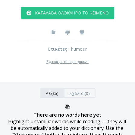
ΚΑΤΆΛΑΒΑ ΟΛΌΚΛΗΡΟ ΤΟ ΚΕΊΜΕΝΟ
Ετικέτες
:
humour
Σχετικά με το περιεχόμενο
Λέξεις
Σχόλια (0)
📚
There are no words here yet
Highlight unfamiliar words while reading — they will 
be automatically added to your dictionary. Use the 
“Study words” button to reinforce them through 