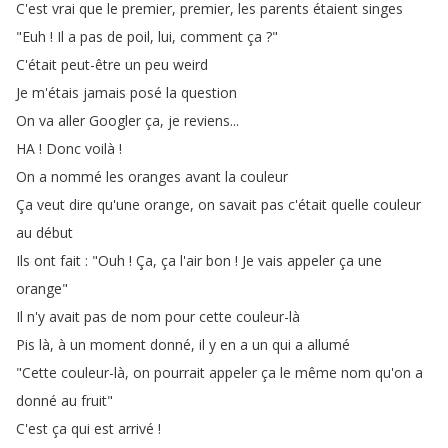
C'est
vrai
que
le
premier
,
premier
,
les
parents
étaient
singes
"
Euh
!
Il
a
pas
de
poil
,
lui
,
comment
ça
?"
C'était
peut-être
un
peu
weird
Je
m'étais
jamais
posé
la
question
On
va
aller
Googler
ça
,
je
reviens
...
HA
!
Donc
voilà
!
On
a
nommé
les
oranges
avant
la
couleur
Ça
veut
dire
qu'une
orange
,
on
savait
pas
c'était
quelle
couleur
au
début
Ils
ont
fait
: "
Ouh
!
Ça
,
ça
l'air
bon
!
Je
vais
appeler
ça
une
orange
"
Il
n'y
avait
pas
de
nom
pour
cette
couleur-là
Pis
là
,
à
un
moment
donné
,
il
y
en
a
un
qui
a
allumé
"
Cette
couleur-là
,
on
pourrait
appeler
ça
le
même
nom
qu'on
a
donné
au
fruit
"
C'est
ça
qui
est
arrivé
!