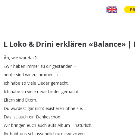
PR
L Loko & Drini erklären «Balance» | 
Äh
,
wie
war
das
?
«Wir
haben
immer
zu
dir
gestanden
–
heute
sind
wir
zusammen
...
»
Ich
habe
so
viele
Lieder
gemacht
.
Ich
habe
zu
viele
neue
Lieder
gemacht
.
Eltern
sind
Eltern
.
Du
würdest
gar
nicht
existieren
ohne
sie
.
Das
ist
auch
ein
Dankeschön
.
Wir
bringen
euch
auch
aufs
Album
–
natürlich
.
Ihr
habt
uns
schlussendlich
grossgezogen
.