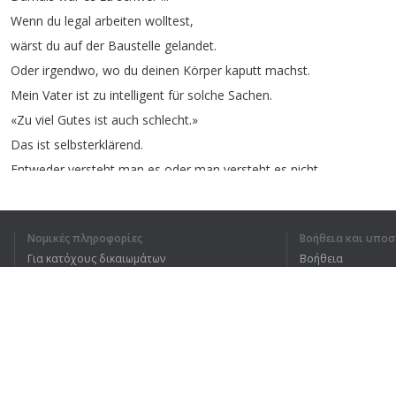
Wenn
du
legal
arbeiten
wolltest
,
wärst
du
auf
der
Baustelle
gelandet
.
Oder
irgendwo
,
wo
du
deinen
Körper
kaputt
machst
.
Mein
Vater
ist
zu
intelligent
für
solche
Sachen
.
«Zu
viel
Gutes
ist
auch
schlecht
.
»
Das
ist
selbsterklärend
.
Entweder
versteht
man
es
oder
man
versteht
es
nicht
.
Wenn
du
zu
viel
Wasser
trinkst
,
kannst
du
auch
ertrinken
.
Weisst
du
,
was
ich
meine
?
Νομικές πληροφορίες
Βοήθεια και υποσ
Man
sollte
zu
allem
einen
Ausgleich
haben
.
Για κατόχους δικαιωμάτων
Βοήθεια
Das
weiss
ich
Πολιτική προστασίας απορρήτου
Συχνές ερωτήσεις
und
ich
will
das
in
der
Musik
weitergeben
.
Terms of Use
Es
hilft
Menschen
.
Es
schreiben
mir
wirklich
Leute
,
die
sagen
:
«Das
hat
mir
durch
schlechte
Zeiten
geholfen
,
Επέκταση προγράμματος περιήγησης
ich
habe
das
und
das
verloren
...
»