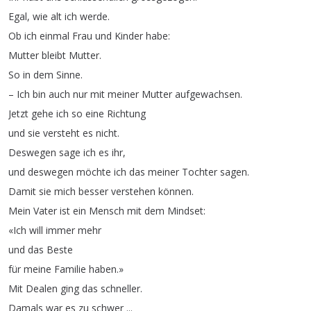
Egal
,
wie
alt
ich
werde
.
Ob
ich
einmal
Frau
und
Kinder
habe
:
Mutter
bleibt
Mutter
.
So
in
dem
Sinne
.
–
Ich
bin
auch
nur
mit
meiner
Mutter
aufgewachsen
.
Jetzt
gehe
ich
so
eine
Richtung
und
sie
versteht
es
nicht
.
Deswegen
sage
ich
es
ihr
,
und
deswegen
möchte
ich
das
meiner
Tochter
sagen
.
Damit
sie
mich
besser
verstehen
können
.
Mein
Vater
ist
ein
Mensch
mit
dem
Mindset
:
«Ich
will
immer
mehr
und
das
Beste
für
meine
Familie
haben
.
»
Mit
Dealen
ging
das
schneller
.
Damals
war
es
zu
schwer
...