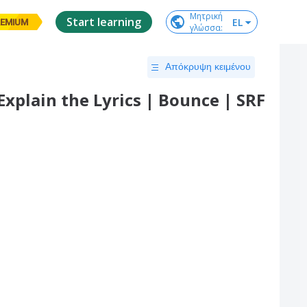
Μητρική

Start learning
EL
EMIUM
γλώσσα
:
Απόκρυψη κειμένου
Explain the Lyrics | Bounce | SRF