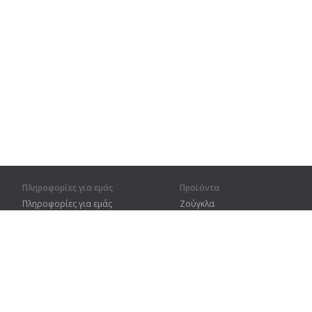
Πληροφορίες για εμάς
Προϊόντα
Πληροφορίες για εμάς
Ζούγκλα
Για συνεργάτες
Προπόνηση
Στοιχεία επικοινωνίας
Λεξικό
Χάρτης ιστοτόπου