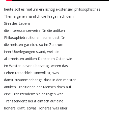
heute
soll
es
mal
um
ein
richtig
existenziell
philosophisches
Thema
gehen
nämlich
die
Frage
nach
dem
Sinn
des
Lebens
,
die
interessanterweise
für
die
antiken
Philosophietraditionen
,
zumindest
für
die
meisten
gar
nicht
so
im
Zentrum
ihrer
Überlegungen
stand
,
weil
die
allermeisten
antiken
Denker
im
Osten
wie
im
Westen
davon
überzeugt
waren
das
Leben
tatsächlich
sinnvoll
ist
,
was
damit
zusammenhängt
,
dass
in
den
meisten
antiken
Traditionen
der
Mensch
doch
auf
eine
Transzendenz
hin
bezogen
war
.
Transzendenz
heißt
einfach
auf
eine
höhere
Kraft
,
etwas
Höheres
was
über