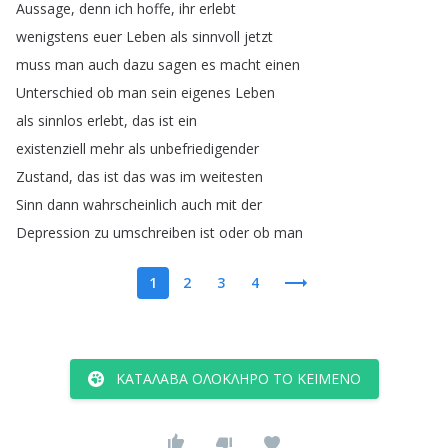
Aussage
,
denn
ich
hoffe
,
ihr
erlebt
wenigstens
euer
Leben
als
sinnvoll
jetzt
muss
man
auch
dazu
sagen
es
macht
einen
Unterschied
ob
man
sein
eigenes
Leben
als
sinnlos
erlebt
,
das
ist
ein
existenziell
mehr
als
unbefriedigender
Zustand
,
das
ist
das
was
im
weitesten
Sinn
dann
wahrscheinlich
auch
mit
der
Depression
zu
umschreiben
ist
oder
ob
man
1
2
3
4
ΚΑΤΆΛΑΒΑ ΟΛΌΚΛΗΡΟ ΤΟ ΚΕΊΜΕΝΟ