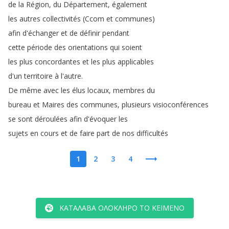
de
la
Région
,
du
Département
,
également
les
autres
collectivités
(
Ccom
et
communes
)
afin
d'échanger
et
de
définir
pendant
cette
période
des
orientations
qui
soient
les
plus
concordantes
et
les
plus
applicables
d'un
territoire
à
l'autre
.
De
même
avec
les
élus
locaux
,
membres
du
bureau
et
Maires
des
communes
,
plusieurs
visioconférences
se
sont
déroulées
afin
d'évoquer
les
sujets
en
cours
et
de
faire
part
de
nos
difficultés
1
2
3
4
ΚΑΤΆΛΑΒΑ ΟΛΌΚΛΗΡΟ ΤΟ ΚΕΊΜΕΝΟ