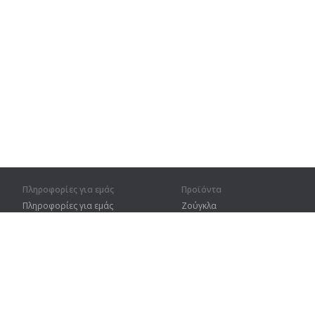
Πληροφορίες για εμάς
Προϊόντα
Πληροφορίες για εμάς
Ζούγκλα
Για συνεργάτες
Προπόνηση
Στοιχεία επικοινωνίας
Λεξικό
Χάρτης ιστοτόπου