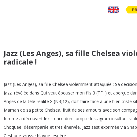
PR
Jazz (Les Anges), sa fille Chelsea vi
radicale !
Jazz
(
Les
Anges
),
sa
fille
Chelsea
violemment
attaquée
:
Sa
décisio
Jazz
,
révélée
dans
Qui
veut
épouser
mon
fils
3 (
TF1)
et
aperçue
da
Anges
de
la
télé-réalité
8 (
NRJ12),
doit
faire
face
à
une
bien
triste
si
Maman
de
sa
petite
Chelsea
,
fruit
de
ses
amours
avec
son
compa
femme
a
découvert
lexistence
dun
compte
Instagram
insultant
vio
Choquée
,
désemparée
et
très
énervée
,
Jazz
sest
exprimée
via
Snap
Cest
une
grosse
blague
jespère
.