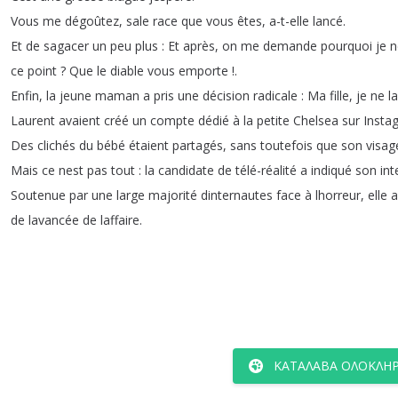
Vous
me
dégoûtez
,
sale
race
que
vous
êtes
,
a-t-elle
lancé
.
Et
de
sagacer
un
peu
plus
:
Et
après
,
on
me
demande
pourquoi
je
n
ce
point
?
Que
le
diable
vous
emporte
!.
Enfin
,
la
jeune
maman
a
pris
une
décision
radicale
:
Ma
fille
,
je
ne
la
Laurent
avaient
créé
un
compte
dédié
à
la
petite
Chelsea
sur
Insta
Des
clichés
du
bébé
étaient
partagés
,
sans
toutefois
que
son
visag
Mais
ce
nest
pas
tout
:
la
candidate
de
télé-réalité
a
indiqué
son
int
Soutenue
par
une
large
majorité
dinternautes
face
à
lhorreur
,
elle
a
de
lavancée
de
laffaire
.
ΚΑΤΆΛΑΒΑ ΟΛΌΚΛΗΡ