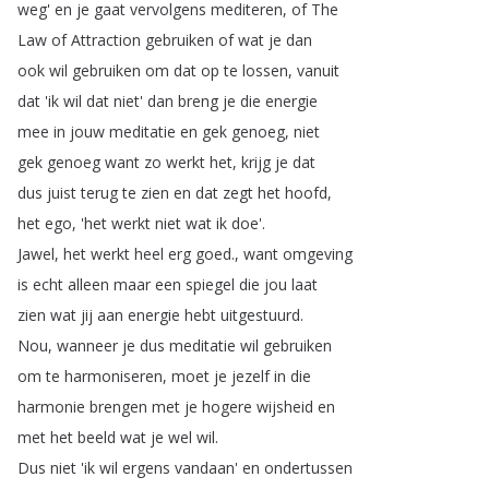
weg'
en
je
gaat
vervolgens
mediteren
,
of
The
Law
of
Attraction
gebruiken
of
wat
je
dan
ook
wil
gebruiken
om
dat
op
te
lossen
,
vanuit
dat
'ik
wil
dat
niet'
dan
breng
je
die
energie
mee
in
jouw
meditatie
en
gek
genoeg
,
niet
gek
genoeg
want
zo
werkt
het
,
krijg
je
dat
dus
juist
terug
te
zien
en
dat
zegt
het
hoofd
,
het
ego
, 'het
werkt
niet
wat
ik
doe'.
Jawel
,
het
werkt
heel
erg
goed
.
,
want
omgeving
is
echt
alleen
maar
een
spiegel
die
jou
laat
zien
wat
jij
aan
energie
hebt
uitgestuurd
.
Nou
,
wanneer
je
dus
meditatie
wil
gebruiken
om
te
harmoniseren
,
moet
je
jezelf
in
die
harmonie
brengen
met
je
hogere
wijsheid
en
met
het
beeld
wat
je
wel
wil
.
Dus
niet
'ik
wil
ergens
vandaan'
en
ondertussen