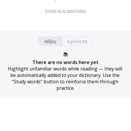
Σχετικά με το περιεχόμενο
Λέξεις
Σχόλια (0)
📚
There are no words here yet
Highlight unfamiliar words while reading — they will 
be automatically added to your dictionary. Use the 
“Study words” button to reinforce them through 
practice.