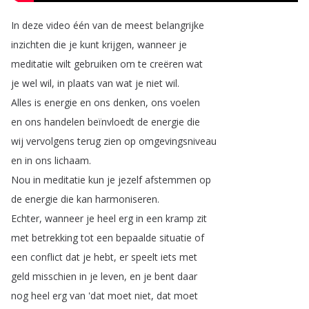
In
deze
video
één
van
de
meest
belangrijke
inzichten
die
je
kunt
krijgen
,
wanneer
je
meditatie
wilt
gebruiken
om
te
creëren
wat
je
wel
wil
,
in
plaats
van
wat
je
niet
wil
.
Alles
is
energie
en
ons
denken
,
ons
voelen
en
ons
handelen
beïnvloedt
de
energie
die
wij
vervolgens
terug
zien
op
omgevingsniveau
en
in
ons
lichaam
.
Nou
in
meditatie
kun
je
jezelf
afstemmen
op
de
energie
die
kan
harmoniseren
.
Echter
,
wanneer
je
heel
erg
in
een
kramp
zit
met
betrekking
tot
een
bepaalde
situatie
of
een
conflict
dat
je
hebt
,
er
speelt
iets
met
geld
misschien
in
je
leven
,
en
je
bent
daar
nog
heel
erg
van
'dat
moet
niet
,
dat
moet