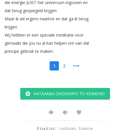
die
energie
JUIST
het
universum
ingooien
en
dat
terug
gespiegeld
krijgen
.
Maar
ik
wil
ergens
naartoe
en
dat
ga
ik
terug
krijgen
.
Wij
hebben
er
een
speciale
meditatie
voor
gemaakt
die
jou
nu
al
kan
helpen
om
van
dat
principe
gebruik
te
maken
.
1
2
ΚΑΤΆΛΑΒΑ ΟΛΌΚΛΗΡΟ ΤΟ ΚΕΊΜΕΝΟ
Ετικέτες
:
Lectures
, Science