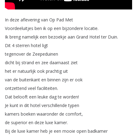
In
deze
aflevering
van
Op
Pad
Met
Voordeeluitjes
ben
ik
op
een
bijzondere
locatie
.
Ik
breng
namelijk
een
bezoekje
aan
Grand
Hotel
ter
Duin
.
Dit
4
sterren
hotel
ligt
tegenover
de
Zeepeduinen
dicht
bij
strand
en
zee
daarnaast
ziet
het
er
natuurlijk
ook
prachtig
uit
van
de
buitenkant
en
binnen
zijn
er
ook
ontzettend
veel
faciliteiten
.
Dat
belooft
een
leuke
dag
te
worden
!
Je
kunt
in
dit
hotel
verschillende
typen
kamers
boeken
waaronder
de
comfort
,
de
superior
en
deze
luxe
kamer
.
Bij
de
luxe
kamer
heb
je
een
mooie
open
badkamer