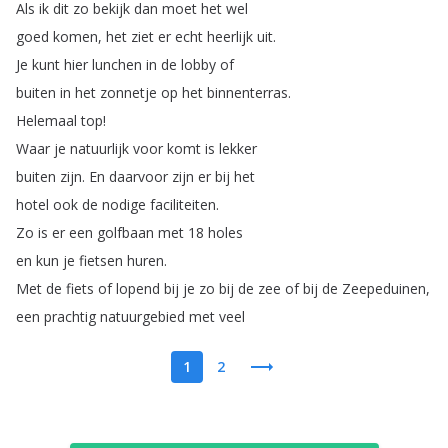
Als
ik
dit
zo
bekijk
dan
moet
het
wel
goed
komen
,
het
ziet
er
echt
heerlijk
uit
.
Je
kunt
hier
lunchen
in
de
lobby
of
buiten
in
het
zonnetje
op
het
binnenterras
.
Helemaal
top
!
Waar
je
natuurlijk
voor
komt
is
lekker
buiten
zijn
.
En
daarvoor
zijn
er
bij
het
hotel
ook
de
nodige
faciliteiten
.
Zo
is
er
een
golfbaan
met
18
holes
en
kun
je
fietsen
huren
.
Met
de
fiets
of
lopend
bij
je
zo
bij
de
zee
of
bij
de
Zeepeduinen
,
een
prachtig
natuurgebied
met
veel
1
2