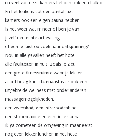
en
veel
van
deze
kamers
hebben
ook
een
balkon
.
En
het
leuke
is
dat
een
aantal
luxe
kamers
ook
een
eigen
sauna
hebben
.
Is
het
weer
wat
minder
of
ben
je
van
jezelf
een
echte
actieveling
of
ben
je
juist
op
zoek
naar
ontspanning
?
Nou
in
alle
gevallen
heeft
het
hotel
alle
faciliteiten
in
huis
.
Zoals
je
ziet
een
grote
fitnessruimte
waar
je
lekker
actief
bezig
kunt
daarnaast
is
er
ook
een
uitgebreide
wellness
met
onder
anderen
massagemogelijkheden
,
een
zwembad
,
een
infraroodcabine
,
een
stoomcabine
en
een
finse
sauna
.
Ik
ga
zometeen
de
omgeving
in
maar
eerst
nog
even
lekker
lunchen
in
het
hotel
.