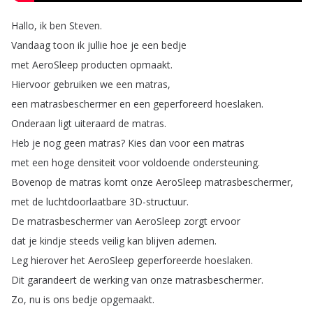
Hallo
,
ik
ben
Steven
.
Vandaag
toon
ik
jullie
hoe
je
een
bedje
met
AeroSleep
producten
opmaakt
.
Hiervoor
gebruiken
we
een
matras
,
een
matrasbeschermer
en
een
geperforeerd
hoeslaken
.
Onderaan
ligt
uiteraard
de
matras
.
Heb
je
nog
geen
matras
?
Kies
dan
voor
een
matras
met
een
hoge
densiteit
voor
voldoende
ondersteuning
.
Bovenop
de
matras
komt
onze
AeroSleep
matrasbeschermer
,
met
de
luchtdoorlaatbare
3D-structuur
.
De
matrasbeschermer
van
AeroSleep
zorgt
ervoor
dat
je
kindje
steeds
veilig
kan
blijven
ademen
.
Leg
hierover
het
AeroSleep
geperforeerde
hoeslaken
.
Dit
garandeert
de
werking
van
onze
matrasbeschermer
.
Zo
,
nu
is
ons
bedje
opgemaakt
.