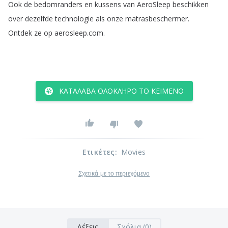
Ook
de
bedomranders
en
kussens
van
AeroSleep
beschikken
over
dezelfde
technologie
als
onze
matrasbeschermer
.
Ontdek
ze
op
aerosleep
.
com
.
ΚΑΤΆΛΑΒΑ ΟΛΌΚΛΗΡΟ ΤΟ ΚΕΊΜΕΝΟ
Ετικέτες
:
Movies
Σχετικά με το περιεχόμενο
Λέξεις
Σχόλια (0)