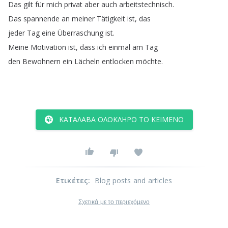
Das
gilt
für
mich
privat
aber
auch
arbeitstechnisch
.
Das
spannende
an
meiner
Tätigkeit
ist
,
das
jeder
Tag
eine
Überraschung
ist
.
Meine
Motivation
ist
,
dass
ich
einmal
am
Tag
den
Bewohnern
ein
Lächeln
entlocken
möchte
.
ΚΑΤΆΛΑΒΑ ΟΛΌΚΛΗΡΟ ΤΟ ΚΕΊΜΕΝΟ
Ετικέτες
:
Blog posts and articles
Σχετικά με το περιεχόμενο