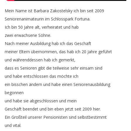
Mein
Name
ist
Barbara
Zakostelsky
ich
bin
seit
2009
Seniorenanimateurin
im
Schlosspark
Fortuna
.
Ich
bin
50
Jahre
alt
,
verheiratet
und
hab
zwei
erwachsene
Söhne
.
Nach
meiner
Ausbildung
hab
ich
das
Geschäft
meiner
Eltern
übernommen
,
das
hab
ich
20
Jahre
geführt
und
währenddessen
hab
ich
gemerkt
,
dass
es
Senioren
gibt
die
teilweise
sehr
einsam
sind
und
habe
entschlossen
das
möchte
ich
ein
bisschen
ändern
und
habe
einen
Seniorenausbildung
begonnen
und
habe
sie
abgeschlossen
und
mein
Geschäft
beendet
und
bin
eben
jetzt
seit
2009
hier
.
Ein
Großteil
unserer
Pensionisten
sind
selbstbestimmt
und
vital
.