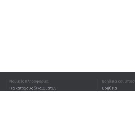
Νομικές πληροφορίες
Βοήθεια και υποσ
Για κατόχους δικαιωμάτων
Βοήθεια
Πολιτική προστασίας απορρήτου
Συχνές ερωτήσεις
Terms of Use
Επέκταση προγράμματος περιήγησης