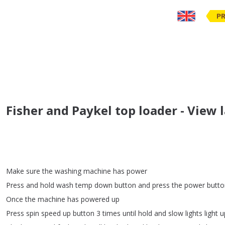
PR
Fisher and Paykel top loader - View l
Make
sure
the
washing
machine
has
power
Press
and
hold
wash
temp
down
button
and
press
the
power
butto
Once
the
machine
has
powered
up
Press
spin
speed
up
button
3
times
until
hold
and
slow
lights
light
u