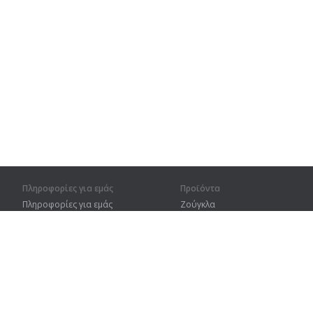
Πληροφορίες για εμάς
Προϊόντα
Πληροφορίες για εμάς
Ζούγκλα
Για συνεργάτες
Προπόνηση
Στοιχεία επικοινωνίας
Λεξικό
Χάρτης ιστοτόπου