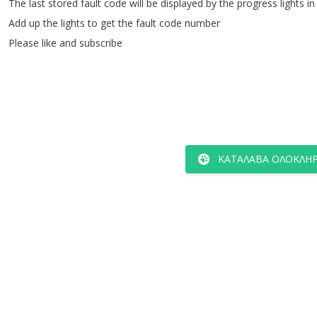
The
last
stored
fault
code
will
be
displayed
by
the
progress
lights
in
Add
up
the
lights
to
get
the
fault
code
number
Please
like
and
subscribe
ΚΑΤΆΛΑΒΑ ΟΛΌΚΛΗΡ