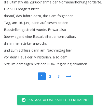
die
ultimativ
die
Zurücknahme
der
Normenerhöhung
forderte
.
Die
SED
reagiert
nicht
darauf
,
das
führte
dazu
,
dass
am
folgenden
Tag
,
am
16.
Juni
,
dann
auf
diesen
beiden
Baustellen
gestreikt
wurde
.
Es
war
also
überwiegend
eine
Bauarbeiterdemonstration
,
die
immer
stärker
anwuchs
und
zum
Schluss
dann
am
Nachmittag
hier
vor
dem
Haus
der
Ministerien
,
also
dem
Sitz
,
im
damaligen
Sitz
der
DDR-Regierung
ankamen
.
1
2
3
ΚΑΤΆΛΑΒΑ ΟΛΌΚΛΗΡΟ ΤΟ ΚΕΊΜΕΝΟ