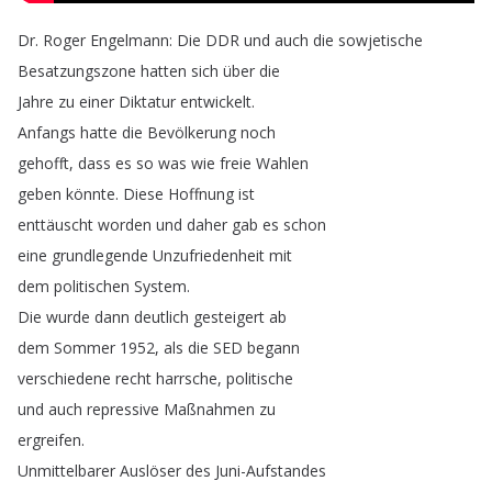
Dr
.
Roger
Engelmann
:
Die
DDR
und
auch
die
sowjetische
Besatzungszone
hatten
sich
über
die
Jahre
zu
einer
Diktatur
entwickelt
.
Anfangs
hatte
die
Bevölkerung
noch
gehofft
,
dass
es
so
was
wie
freie
Wahlen
geben
könnte
.
Diese
Hoffnung
ist
enttäuscht
worden
und
daher
gab
es
schon
eine
grundlegende
Unzufriedenheit
mit
dem
politischen
System
.
Die
wurde
dann
deutlich
gesteigert
ab
dem
Sommer
1952,
als
die
SED
begann
verschiedene
recht
harrsche
,
politische
und
auch
repressive
Maßnahmen
zu
ergreifen
.
Unmittelbarer
Auslöser
des
Juni-Aufstandes