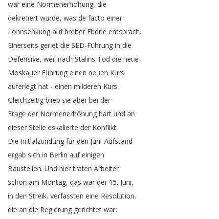
war
eine
Normenerhöhung
,
die
dekretiert
wurde
,
was
de
facto
einer
Lohnsenkung
auf
breiter
Ebene
entsprach
.
Einerseits
geriet
die
SED-Führung
in
die
Defensive
,
weil
nach
Stalins
Tod
die
neue
Moskauer
Führung
einen
neuen
Kurs
auferlegt
hat
-
einen
milderen
Kurs
.
Gleichzeitig
blieb
sie
aber
bei
der
Frage
der
Normenerhöhung
hart
und
an
dieser
Stelle
eskalierte
der
Konflikt
.
Die
Initialzündung
für
den
Juni-Aufstand
ergab
sich
in
Berlin
auf
einigen
Baustellen
.
Und
hier
traten
Arbeiter
schon
am
Montag
,
das
war
der
15.
Juni
,
in
den
Streik
,
verfassten
eine
Resolution
,
die
an
die
Regierung
gerichtet
war
,