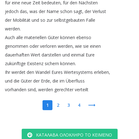
für
eine
neue
Zeit
bedeuten
,
für
den
Nächsten
jedoch
das
,
was
der
Name
schon
sagt
,
der
Verlust
der
Mobilität
und
so
zur
selbstgebauten
Falle
werden
.
Auch
alle
materiellen
Güter
können
ebenso
genommen
oder
verloren
werden
,
wie
sie
einen
dauerhaften
Wert
darstellen
und
einmal
Eure
zukünftige
Existenz
sichern
können
.
Ihr
werdet
den
Wandel
Eures
Wertesystems
erleben
,
und
die
Güter
der
Erde
,
die
im
Überfluss
vorhanden
sind
,
werden
gerechter
verteilt
1
2
3
4
ΚΑΤΆΛΑΒΑ ΟΛΌΚΛΗΡΟ ΤΟ ΚΕΊΜΕΝΟ