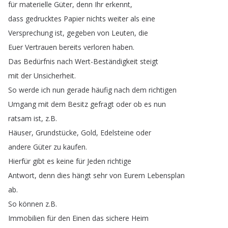
für
materielle
Güter
,
denn
Ihr
erkennt
,
dass
gedrucktes
Papier
nichts
weiter
als
eine
Versprechung
ist
,
gegeben
von
Leuten
,
die
Euer
Vertrauen
bereits
verloren
haben
.
Das
Bedürfnis
nach
Wert-Beständigkeit
steigt
mit
der
Unsicherheit
.
So
werde
ich
nun
gerade
häufig
nach
dem
richtigen
Umgang
mit
dem
Besitz
gefragt
oder
ob
es
nun
ratsam
ist
,
z
.
B
.
Häuser
,
Grundstücke
,
Gold
,
Edelsteine
oder
andere
Güter
zu
kaufen
.
Hierfür
gibt
es
keine
für
Jeden
richtige
Antwort
,
denn
dies
hängt
sehr
von
Eurem
Lebensplan
ab
.
So
können
z
.
B
.
Immobilien
für
den
Einen
das
sichere
Heim