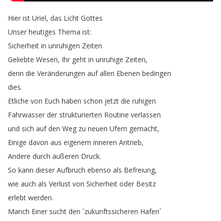
Hier
ist
Uriel
,
das
Licht
Gottes
Unser
heutiges
Thema
ist
:
Sicherheit
in
unruhigen
Zeiten
Geliebte
Wesen
,
Ihr
geht
in
unruhige
Zeiten
,
denn
die
Veränderungen
auf
allen
Ebenen
bedingen
dies
.
Etliche
von
Euch
haben
schon
jetzt
die
ruhigen
Fahrwasser
der
strukturierten
Routine
verlassen
und
sich
auf
den
Weg
zu
neuen
Ufern
gemacht
,
Einige
davon
aus
eigenem
inneren
Antrieb
,
Andere
durch
äußeren
Druck
.
So
kann
dieser
Aufbruch
ebenso
als
Befreiung
,
wie
auch
als
Verlust
von
Sicherheit
oder
Besitz
erlebt
werden
.
Manch
Einer
sucht
den
`
zukunftssicheren
Hafen´