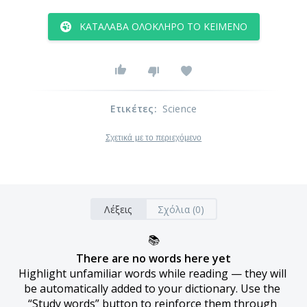
ΚΑΤΆΛΑΒΑ ΟΛΌΚΛΗΡΟ ΤΟ ΚΕΊΜΕΝΟ
Ετικέτες
:
Science
Σχετικά με το περιεχόμενο
Λέξεις
Σχόλια (0)
📚
There are no words here yet
Highlight unfamiliar words while reading — they will 
be automatically added to your dictionary. Use the 
“Study words” button to reinforce them through 