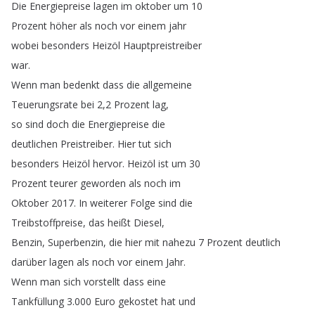
Die
Energiepreise
lagen
im
oktober
um
10
Prozent
höher
als
noch
vor
einem
jahr
wobei
besonders
Heizöl
Hauptpreistreiber
war
.
Wenn
man
bedenkt
dass
die
allgemeine
Teuerungsrate
bei
2,2
Prozent
lag
,
so
sind
doch
die
Energiepreise
die
deutlichen
Preistreiber
.
Hier
tut
sich
besonders
Heizöl
hervor
.
Heizöl
ist
um
30
Prozent
teurer
geworden
als
noch
im
Oktober
2017.
In
weiterer
Folge
sind
die
Treibstoffpreise
,
das
heißt
Diesel
,
Benzin
,
Superbenzin
,
die
hier
mit
nahezu
7
Prozent
deutlich
darüber
lagen
als
noch
vor
einem
Jahr
.
Wenn
man
sich
vorstellt
dass
eine
Tankfüllung
3.000
Euro
gekostet
hat
und