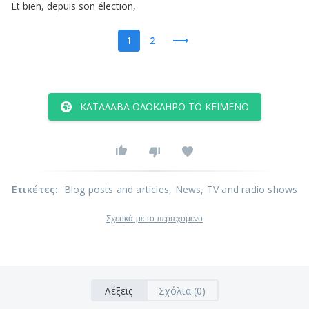
Et
bien
,
depuis
son
élection
,
1
2
ΚΑΤΆΛΑΒΑ ΟΛΌΚΛΗΡΟ ΤΟ ΚΕΊΜΕΝΟ
Ετικέτες
:
Blog posts and articles
, News
, TV and radio shows
Σχετικά με το περιεχόμενο
Λέξεις
Σχόλια (0)