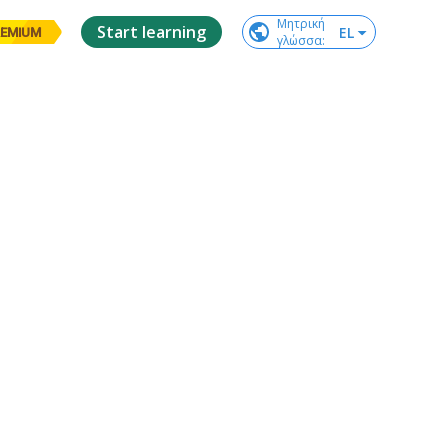
Μητρική

Start learning
EL
EMIUM
γλώσσα
: