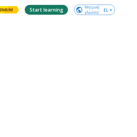
Μητρική

Start learning
EL
EMIUM
γλώσσα
: