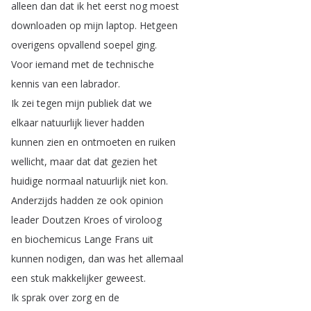
alleen
dan
dat
ik
het
eerst
nog
moest
downloaden
op
mijn
laptop
.
Hetgeen
overigens
opvallend
soepel
ging
.
Voor
iemand
met
de
technische
kennis
van
een
labrador
.
Ik
zei
tegen
mijn
publiek
dat
we
elkaar
natuurlijk
liever
hadden
kunnen
zien
en
ontmoeten
en
ruiken
wellicht
,
maar
dat
dat
gezien
het
huidige
normaal
natuurlijk
niet
kon
.
Anderzijds
hadden
ze
ook
opinion
leader
Doutzen
Kroes
of
viroloog
en
biochemicus
Lange
Frans
uit
kunnen
nodigen
,
dan
was
het
allemaal
een
stuk
makkelijker
geweest
.
Ik
sprak
over
zorg
en
de