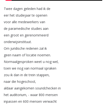
Twee
dagen
geleden
had
ik
de
eer
het
studiejaar
te
openen
voor
alle
medewerkers
van
de
paramedische
studies
aan
een
groot
en
gerenommeerd
onderwijsinstituut
.
Om
juridische
redenen
zal
ik
geen
naam
of
locatie
noemen
.
Normaalgesproken
weet
u
nog
wel
,
toen
we
nog
van
normaal
spraken
zou
ik
dan
in
de
trein
stappen
,
naar
die
hogeschool
,
aldaar
aangekomen
soundchecken
in
het
auditorium
, -
waar
800
mensen
inpassen
en
600
mensen
verwacht