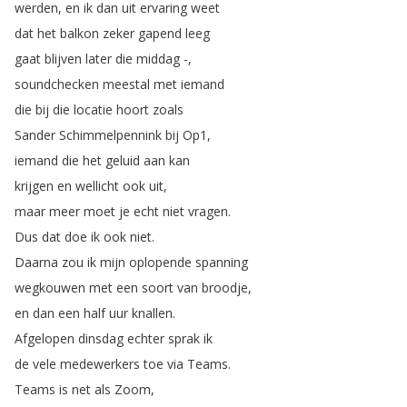
werden
,
en
ik
dan
uit
ervaring
weet
dat
het
balkon
zeker
gapend
leeg
gaat
blijven
later
die
middag
-,
soundchecken
meestal
met
iemand
die
bij
die
locatie
hoort
zoals
Sander
Schimmelpennink
bij
Op1,
iemand
die
het
geluid
aan
kan
krijgen
en
wellicht
ook
uit
,
maar
meer
moet
je
echt
niet
vragen
.
Dus
dat
doe
ik
ook
niet
.
Daarna
zou
ik
mijn
oplopende
spanning
wegkouwen
met
een
soort
van
broodje
,
en
dan
een
half
uur
knallen
.
Afgelopen
dinsdag
echter
sprak
ik
de
vele
medewerkers
toe
via
Teams
.
Teams
is
net
als
Zoom
,