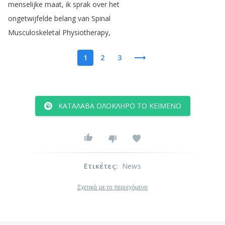
menselijke
maat
,
ik
sprak
over
het
ongetwijfelde
belang
van
Spinal
Musculoskeletal
Physiotherapy
,
1
2
3
ΚΑΤΆΛΑΒΑ ΟΛΌΚΛΗΡΟ ΤΟ ΚΕΊΜΕΝΟ
Ετικέτες
:
News
Σχετικά με το περιεχόμενο