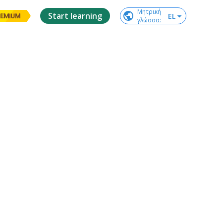
Μητρική

Start learning
EL
EMIUM
γλώσσα
: