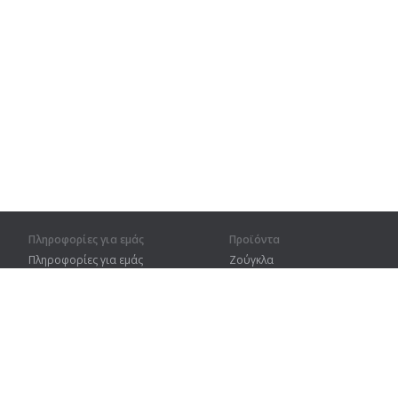
Πληροφορίες για εμάς
Προϊόντα
Πληροφορίες για εμάς
Ζούγκλα
Για συνεργάτες
Προπόνηση
Στοιχεία επικοινωνίας
Λεξικό
Χάρτης ιστοτόπου