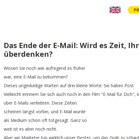
PR
Das Ende der E-Mail: Wird es Zeit, I
überdenken?
Wissen
Sie
noch
wie
aufregend
es
früher
war
,
eine
E-Mail
zu
bekommen
?
Dieses
ungeduldige
Warten
auf
drei
kleine
Worte
:
Sie
haben
Post
.
Vielleicht
erinnern
Sie
sich
auch
noch
in
den
Film
"
E-Mail
für
Dich
",
i
über
E-Mails
verliebten
.
Diese
Zeiten
scheinen
längst
vorbei
,
und
E-Mail
wurde
als
Medium
schon
oft
totgesagt
.
Ganz
so
weit
ist
es
aber
noch
nicht
.
Aber
wir
Marketer
tun
wirklich
unser
Bestes
,
um
das
Grab
zu
schau