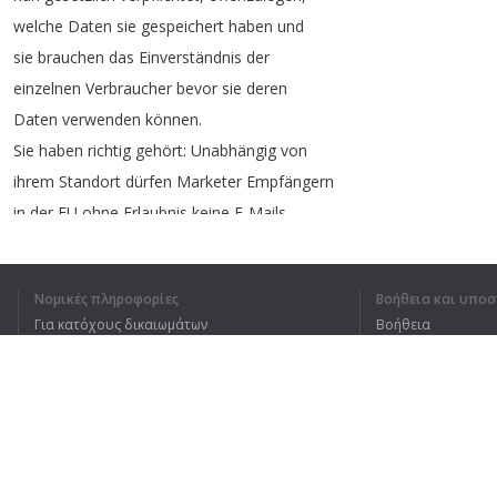
welche
Daten
sie
gespeichert
haben
und
sie
brauchen
das
Einverständnis
der
einzelnen
Verbraucher
bevor
sie
deren
Daten
verwenden
können
.
Sie
haben
richtig
gehört
:
Unabhängig
von
ihrem
Standort
dürfen
Marketer
Empfängern
in
der
EU
ohne
Erlaubnis
keine
E-Mails
mehr
senden
.
Falls
sie
es
doch
tun
,
müssen
Unternehmen
Νομικές πληροφορίες
Βοήθεια και υποσ
mit
Geldbußen
von
bis
zu
20
Millionen
€
Για κατόχους δικαιωμάτων
Βοήθεια
oder
4 %
ihres
Jahresumsatzes
rechnen
.
Die
meisten
Europäer
sind
Πολιτική προστασίας απορρήτου
Συχνές ερωτήσεις
dieser
Verordnung
einverstanden
.
Terms of Use
Επέκταση προγράμματος περιήγησης
1
2