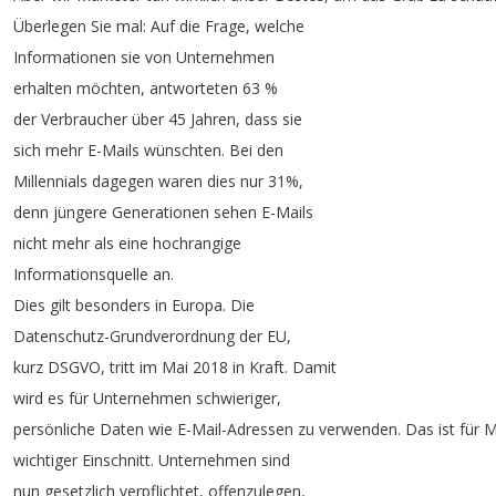
Überlegen
Sie
mal
:
Auf
die
Frage
,
welche
Informationen
sie
von
Unternehmen
erhalten
möchten
,
antworteten
63 %
der
Verbraucher
über
45
Jahren
,
dass
sie
sich
mehr
E-Mails
wünschten
.
Bei
den
Millennials
dagegen
waren
dies
nur
31%,
denn
jüngere
Generationen
sehen
E-Mails
nicht
mehr
als
eine
hochrangige
Informationsquelle
an
.
Dies
gilt
besonders
in
Europa
.
Die
Datenschutz-Grundverordnung
der
EU
,
kurz
DSGVO
,
tritt
im
Mai
2018
in
Kraft
.
Damit
wird
es
für
Unternehmen
schwieriger
,
persönliche
Daten
wie
E-Mail-Adressen
zu
verwenden
.
Das
ist
für
M
wichtiger
Einschnitt
.
Unternehmen
sind
nun
gesetzlich
verpflichtet
,
offenzulegen
,