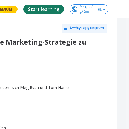
Μητρική

Start learning
EL
EMIUM
γλώσσα
:
Απόκρυψη κειμένου
hre Marketing-Strategie zu
n
dem
sich
Meg
Ryan
und
Tom
Hanks
feln
.