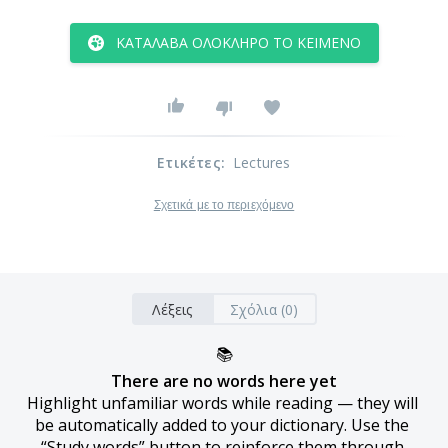
ΚΑΤΆΛΑΒΑ ΟΛΌΚΛΗΡΟ ΤΟ ΚΕΊΜΕΝΟ
Ετικέτες
:
Lectures
Σχετικά με το περιεχόμενο
Λέξεις
Σχόλια (0)
📚
There are no words here yet
Highlight unfamiliar words while reading — they will 
be automatically added to your dictionary. Use the 
“Study words” button to reinforce them through 