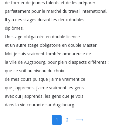
de
former
de
jeunes
talents
et
de
les
préparer
parfaitement
pour
le
marché
du
travail
international
.
Il
y
a
des
stages
durant
les
deux
doubles
diplômes
.
Un
stage
obligatoire
en
double
licence
et
un
autre
stage
obligatoire
en
double
Master
.
Moi
je
suis
vraiment
tombée
amoureuse
de
la
ville
de
Augsbourg
,
pour
plein
d'aspects
différents
:
que
ce
soit
au
niveau
du
choix
de
mes
cours
puisque
j'aime
vraiment
ce
que
j'apprends
,
j'aime
vraiment
les
gens
avec
qui
j'apprends
,
les
gens
que
je
vois
dans
la
vie
courante
sur
Augsbourg
.
1
2