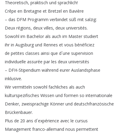
Theoretisch
,
praktisch
und
sprachlich
!
Crêpe
en
Bretagne
et
Bretzel
en
Bavière
–
das
DFM
Programm
verbindet
süß
mit
salzig
:
Deux
régions
,
deux
villes
,
deux
universités
.
Sowohl
im
Bachelor
als
auch
im
Master
studiert
ihr
in
Augsburg
und
Rennes
et
vous
bénéficiez
de
petites
classes
ainsi
que
d´une
supervision
individuelle
assurée
par
les
deux
universités
–
DFH-Stipendium
während
eurer
Auslandsphase
inklusive
.
Wir
vermitteln
sowohl
fachliches
als
auch
kulturspezifisches
Wissen
und
formen
so
internationale
Denker
,
zweisprachige
Könner
und
deutschfranzösische
Brückenbauer
.
Plus
de
20
ans
d´expérience
avec
le
cursus
Management
franco-allemand
nous
permettent