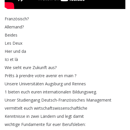
Französisch
?
Allemand
?
Beides
Les
Deux
Hier
und
da
Ici
et
là
Wie
sieht
eure
Zukunft
aus
?
Prêts
à
prendre
votre
avenir
en
main
?
Unsere
Universitäten
Augsburg
und
Rennes
1
bieten
euch
euren
internationalen
Bildungsweg
.
Unser
Studiengang
Deutsch-Französisches
Management
vermittelt
euch
wirtschaftswissenschaftliche
Kenntnisse
in
zwei
Ländern
und
legt
damit
wichtige
Fundamente
für
euer
Berufsleben
: