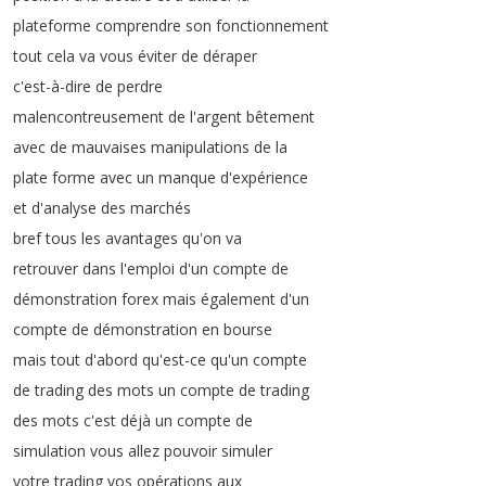
plateforme
comprendre
son
fonctionnement
tout
cela
va
vous
éviter
de
déraper
c'est-à-dire
de
perdre
malencontreusement
de
l'argent
bêtement
avec
de
mauvaises
manipulations
de
la
plate
forme
avec
un
manque
d'expérience
et
d'analyse
des
marchés
bref
tous
les
avantages
qu'on
va
retrouver
dans
l'emploi
d'un
compte
de
démonstration
forex
mais
également
d'un
compte
de
démonstration
en
bourse
mais
tout
d'abord
qu'est-ce
qu'un
compte
de
trading
des
mots
un
compte
de
trading
des
mots
c'est
déjà
un
compte
de
simulation
vous
allez
pouvoir
simuler
votre
trading
vos
opérations
aux