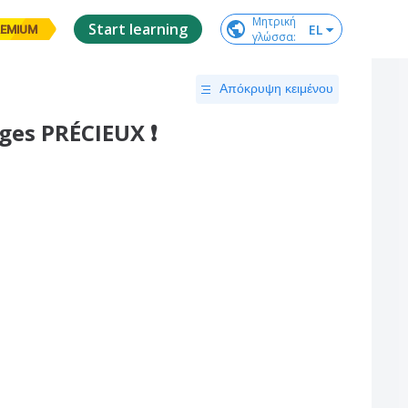
Μητρική

Start learning
EL
EMIUM
γλώσσα
:
Απόκρυψη κειμένου
es PRÉCIEUX ❗️