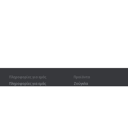
Πληροφορίες για εμάς
Προϊόντα
Πληροφορίες για εμάς
Ζούγκλα
Για συνεργάτες
Προπόνηση
Στοιχεία επικοινωνίας
Λεξικό
Χάρτης ιστοτόπου