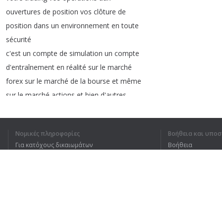
ouvertures
de
position
vos
clôture
de
position
dans
un
environnement
en
toute
sécurité
c'est
un
compte
de
simulation
un
compte
d'entraînement
en
réalité
sur
le
marché
forex
sur
le
marché
de
la
bourse
et
même
sur
le
marché
actions
et
bien
d'autres
le
compte
de
démonstration
trading
c'est
aussi
donc
un
outil
d'apprentissage
Νομικές πληροφορίες
Βοήθεια και υποσ
vous
allez
apprendre
à
ouvrir
un
Για κατόχους δικαιωμάτων
Βοήθεια
graphique
ajouté
un
indicateur
technique
Πολιτική προστασίας απορρήτου
Συχνές ερωτήσεις
changer
d'unité
de
temps
ouvrir
des
Terms of Use
ordres
les
clôtures
et
tout
ce
que
vous
devez
connaître
avant
même
d'être
sur
compte
réel
et
pour
cela
vous
avez
accès
Επέκταση προγράμματος περιήγησης
à
un
capital
virtuel
vous
pouvez
décider