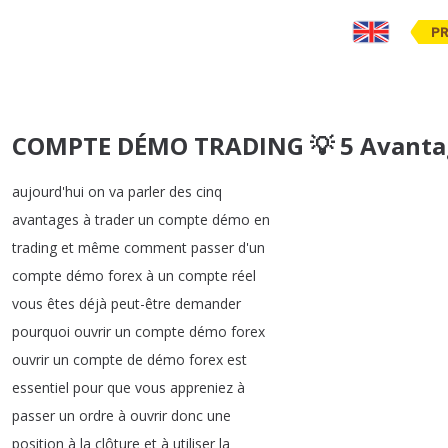
PR
COMPTE DÉMO TRADING 💡 5 Avantag
aujourd'hui
on
va
parler
des
cinq
avantages
à
trader
un
compte
démo
en
trading
et
même
comment
passer
d'un
compte
démo
forex
à
un
compte
réel
vous
êtes
déjà
peut-être
demander
pourquoi
ouvrir
un
compte
démo
forex
ouvrir
un
compte
de
démo
forex
est
essentiel
pour
que
vous
appreniez
à
passer
un
ordre
à
ouvrir
donc
une
position
à
la
clôture
et
à
utiliser
la