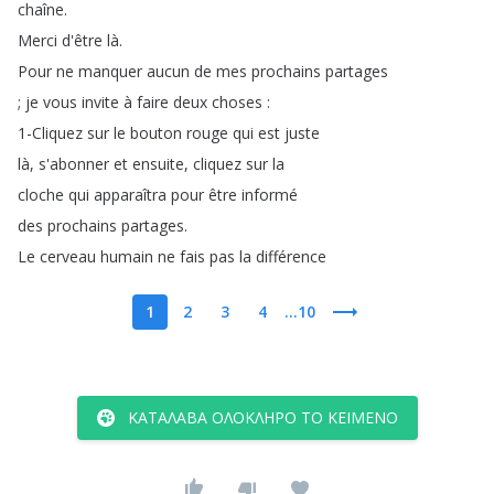
chaîne
.
Merci
d'être
là
.
Pour
ne
manquer
aucun
de
mes
prochains
partages
;
je
vous
invite
à
faire
deux
choses
:
1-Cliquez
sur
le
bouton
rouge
qui
est
juste
là
,
s'abonner
et
ensuite
,
cliquez
sur
la
cloche
qui
apparaîtra
pour
être
informé
des
prochains
partages
.
Le
cerveau
humain
ne
fais
pas
la
différence
1
2
3
4
...10
ΚΑΤΆΛΑΒΑ ΟΛΌΚΛΗΡΟ ΤΟ ΚΕΊΜΕΝΟ