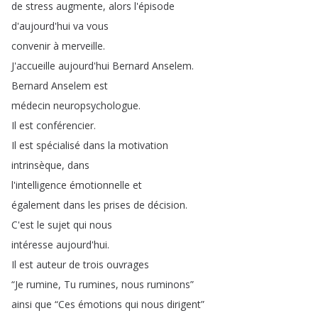
de
stress
augmente
,
alors
l'épisode
d'aujourd'hui
va
vous
convenir
à
merveille
.
J'accueille
aujourd'hui
Bernard
Anselem
.
Bernard
Anselem
est
médecin
neuropsychologue
.
Il
est
conférencier
.
Il
est
spécialisé
dans
la
motivation
intrinsèque
,
dans
l'intelligence
émotionnelle
et
également
dans
les
prises
de
décision
.
C'est
le
sujet
qui
nous
intéresse
aujourd'hui
.
Il
est
auteur
de
trois
ouvrages
“
Je
rumine
,
Tu
rumines
,
nous
ruminons
”
ainsi
que
“
Ces
émotions
qui
nous
dirigent
”