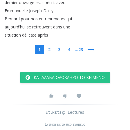
dernier
ouvrage
est
coécrit
avec
Emmanuelle
Joseph-Dailly
Bernard
pour
nos
entrepreneurs
qui
aujourd'hui
se
retrouvent
dans
une
situation
délicate
après
1
2
3
4
...23
ΚΑΤΆΛΑΒΑ ΟΛΌΚΛΗΡΟ ΤΟ ΚΕΊΜΕΝΟ
Ετικέτες
:
Lectures
Σχετικά με το περιεχόμενο