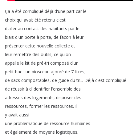
Ça
a
été
compliqué
déjà
d'une
part
car
le
choix
qui
avait
été
retenu
c'est
d'aller
au
contact
des
habitants
par
le
biais
d'un
porte
à
porte
,
de
façon
à
leur
présenter
cette
nouvelle
collecte
et
leur
remettre
des
outils
,
ce
qu'on
appelle
le
kit
de
pré-tri
composé
d'un
petit
bac
:
un
biosceau
ajouré
de
7
litres
,
de
sacs
compostables
,
de
guide
du
tri
...
Déjà
c'est
compliqué
de
réussir
à
d'identifier
l'ensemble
des
adresses
des
logements
,
disposer
des
ressources
,
former
les
ressources
.
Il
y
avait
aussi
une
problématique
de
ressource
humaines
et
également
de
moyens
logistiques
.