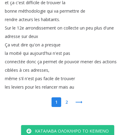
et
ça
c'est
difficile
de
trouver
la
bonne
méthodologie
qui
va
permettre
de
rendre
acteurs
les
habitants
.
Sur
le
12e
arrondissement
on
collecte
un
peu
plus
d'une
adresse
sur
deux
Ça
veut
dire
qu'on
a
presque
la
moitié
qui
aujourd'hui
n'est
pas
connectée
donc
ça
permet
de
pouvoir
mener
des
actions
ciblées
à
ces
adresses
,
même
s'il
n'est
pas
facile
de
trouver
les
leviers
pour
les
relancer
mais
au
1
2
ΚΑΤΆΛΑΒΑ ΟΛΌΚΛΗΡΟ ΤΟ ΚΕΊΜΕΝΟ