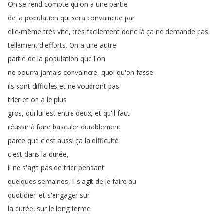
On
se
rend
compte
qu'on
a
une
partie
de
la
population
qui
sera
convaincue
par
elle-même
très
vite
,
très
facilement
donc
là
ça
ne
demande
pas
tellement
d'efforts
.
On
a
une
autre
partie
de
la
population
que
l'on
ne
pourra
jamais
convaincre
,
quoi
qu'on
fasse
ils
sont
difficiles
et
ne
voudront
pas
trier
et
on
a
le
plus
gros
,
qui
lui
est
entre
deux
,
et
qu'il
faut
réussir
à
faire
basculer
durablement
parce
que
c'est
aussi
ça
la
difficulté
c'est
dans
la
durée
,
il
ne
s'agit
pas
de
trier
pendant
quelques
semaines
,
il
s'agit
de
le
faire
au
quotidien
et
s'engager
sur
la
durée
,
sur
le
long
terme