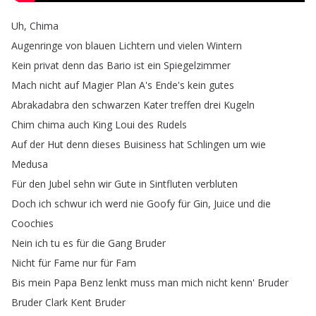
Uh
,
Chima
Augenringe
von
blauen
Lichtern
und
vielen
Wintern
Kein
privat
denn
das
Bario
ist
ein
Spiegelzimmer
Mach
nicht
auf
Magier
Plan
A's
Ende's
kein
gutes
Abrakadabra
den
schwarzen
Kater
treffen
drei
Kugeln
Chim
chima
auch
King
Loui
des
Rudels
Auf
der
Hut
denn
dieses
Buisiness
hat
Schlingen
um
wie
Medusa
Für
den
Jubel
sehn
wir
Gute
in
Sintfluten
verbluten
Doch
ich
schwur
ich
werd
nie
Goofy
für
Gin
,
Juice
und
die
Coochies
Nein
ich
tu
es
für
die
Gang
Bruder
Nicht
für
Fame
nur
für
Fam
Bis
mein
Papa
Benz
lenkt
muss
man
mich
nicht
kenn'
Bruder
Bruder
Clark
Kent
Bruder