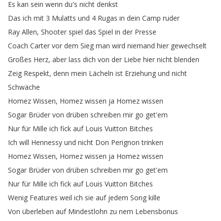
Es
kan
sein
wenn
du's
nicht
denkst
Das
ich
mit
3
Mulatts
und
4
Rugas
in
dein
Camp
ruder
Ray
Allen
,
Shooter
spiel
das
Spiel
in
der
Presse
Coach
Carter
vor
dem
Sieg
man
wird
niemand
hier
gewechselt
Großes
Herz
,
aber
lass
dich
von
der
Liebe
hier
nicht
blenden
Zeig
Respekt
,
denn
mein
Lächeln
ist
Erziehung
und
nicht
Schwäche
Homez
Wissen
,
Homez
wissen
ja
Homez
wissen
Sogar
Brüder
von
drüben
schreiben
mir
go
get'em
Nur
für
Mille
ich
fick
auf
Louis
Vuitton
Bitches
Ich
will
Hennessy
und
nicht
Don
Perignon
trinken
Homez
Wissen
,
Homez
wissen
ja
Homez
wissen
Sogar
Brüder
von
drüben
schreiben
mir
go
get'em
Nur
für
Mille
ich
fick
auf
Louis
Vuitton
Bitches
Wenig
Features
weil
ich
sie
auf
jedem
Song
kille
Von
überleben
auf
Mindestlohn
zu
nem
Lebensbonus