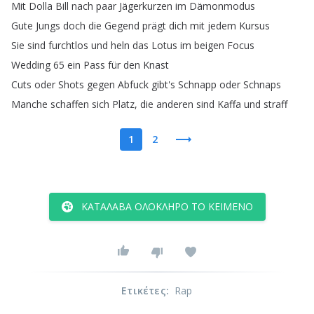
Mit
Dolla
Bill
nach
paar
Jägerkurzen
im
Dämonmodus
Gute
Jungs
doch
die
Gegend
prägt
dich
mit
jedem
Kursus
Sie
sind
furchtlos
und
heln
das
Lotus
im
beigen
Focus
Wedding
65
ein
Pass
für
den
Knast
Cuts
oder
Shots
gegen
Abfuck
gibt's
Schnapp
oder
Schnaps
Manche
schaffen
sich
Platz
,
die
anderen
sind
Kaffa
und
straff
1
2
ΚΑΤΆΛΑΒΑ ΟΛΌΚΛΗΡΟ ΤΟ ΚΕΊΜΕΝΟ
Ετικέτες
:
Rap