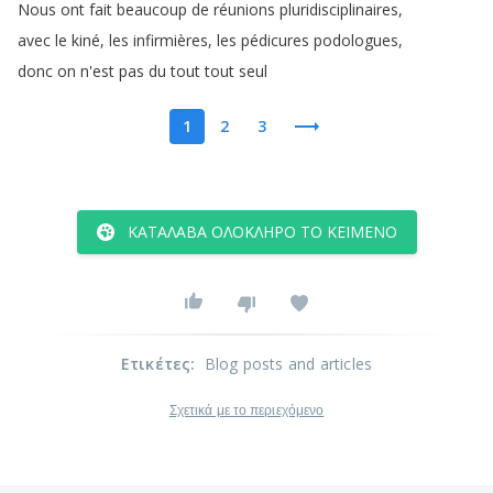
Nous
ont
fait
beaucoup
de
réunions
pluridisciplinaires
,
avec
le
kiné
,
les
infirmières
,
les
pédicures
podologues
,
donc
on
n'est
pas
du
tout
tout
seul
1
2
3
ΚΑΤΆΛΑΒΑ ΟΛΌΚΛΗΡΟ ΤΟ ΚΕΊΜΕΝΟ
Ετικέτες
:
Blog posts and articles
Σχετικά με το περιεχόμενο