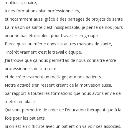
multidisciplinaire
,
à
des
formations
pluri
professionnelles
,
et
notamment
aussi
grâce
à
des
partages
de
projets
de
santé
La
maison
de
santé
c'est
indispensable
,
je
pense
de
nos
jours
pour
ne
pas
être
isolée
,
pour
travailler
en
groupe
.
Parce
qu'ici
ou
même
dans
les
autres
maisons
de
santé
,
l'intérêt
vraiment
c'est
le
travail
d'équipe
.
J'ai
trouvé
que
ça
nous
permettait
de
nous
connaître
entre
professionnels
du
territoire
et
de
créer
vraiment
un
maillage
pour
nos
patients
.
Notre
activité
s'en
ressent
créant
de
la
motivation
aussi
,
par
rapport
à
toutes
les
formations
que
nous
avons
envie
de
mettre
en
place
.
Qui
vont
permettre
de
créer
de
l'éducation
thérapeutique
à
la
fois
pour
les
patients
.
Si
on
est
en
difficulté
avec
un
patient
on
va
voir
ses
associés
.