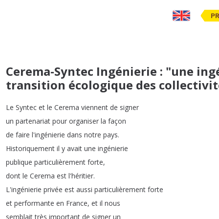
PR
Cerema-Syntec Ingénierie : "une in
transition écologique des collectivit
Le
Syntec
et
le
Cerema
viennent
de
signer
un
partenariat
pour
organiser
la
façon
de
faire
l'ingénierie
dans
notre
pays
.
Historiquement
il
y
avait
une
ingénierie
publique
particulièrement
forte
,
dont
le
Cerema
est
l'héritier
.
L'ingénierie
privée
est
aussi
particulièrement
forte
et
performante
en
France
,
et
il
nous
semblait
très
important
de
signer
un