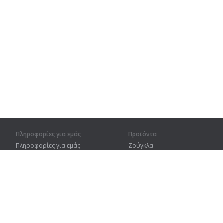
Πληροφορίες για εμάς
Προϊόντα
Πληροφορίες για εμάς
Ζούγκλα
Για συνεργάτες
Προπόνηση
Στοιχεία επικοινωνίας
Λεξικό
Χάρτης ιστοτόπου