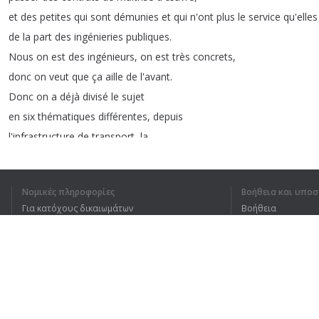
et
des
petites
qui
sont
démunies
et
qui
n'ont
plus
le
service
qu'elles
de
la
part
des
ingénieries
publiques
.
Nous
on
est
des
ingénieurs
,
on
est
très
concrets
,
donc
on
veut
que
ça
aille
de
l'avant
.
Donc
on
a
déjà
divisé
le
sujet
en
six
thématiques
différentes
,
depuis
l'infrastructure
de
transport
,
la
mobilité
,
le
bâtiment
,
l'eau
,
l'environnement
,
et
la
géotechnique
.
Et
Νομικές πληροφορίες
Βοήθεια και υποσ
sur
chacun
ces
sujets
,
des
experts
du
Για κατόχους δικαιωμάτων
Βοήθεια
Cerema
et
des
membres
de
Syntec
Πολιτική προστασίας απορρήτου
Συχνές ερωτήσεις
ingénierie
,
vont
travailler
ensemble
pour
Terms of Use
revenir
avec
des
propositions
,
qui
peuvent
être
des
évolutions
de
la
Επέκταση προγράμματος περιήγησης