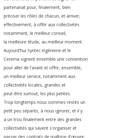
partenariat
pour
,
finalement
,
bien
préciser
les
rôles
de
chacun
,
et
arriver
,
effectivement
,
à
offrir
aux
collectivités
notamment
,
le
meilleur
conseil
,
la
meilleure
étude
,
au
meilleur
moment
.
Aujourd'hui
Syntec
ingénierie
et
le
Cerema
signent
ensemble
une
convention
pour
aller
de
l'avant
et
offrir
,
ensemble
,
un
meilleur
service
,
notamment
aux
collectivités
locales
,
grandes
et
peut-être
surtout
,
les
plus
petites
.
Trop
longtemps
nous
sommes
restés
un
petit
peu
séparés
,
à
nous
ignorer
,
et
il
y
a
un
trou
finalement
entre
des
grandes
collectivités
qui
savent
s'organiser
et
passer
des
contrats
de
maîtrise
d'œuvre
,