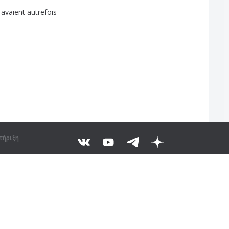
avaient
autrefois
τήριξη
©
2026