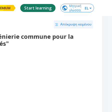
Μητρική

Start learning
EL
EMIUM
γλώσσα
:
Απόκρυψη κειμένου
génierie commune pour la
és"