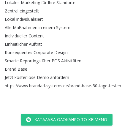
Lokales
Marketing
für
Ihre
Standorte
Zentral
eingestellt
Lokal
individualisiert
Alle
Maßnahmen
in
einem
System
Individueller
Content
Einheitlicher
Auftritt
Konsequentes
Corporate
Design
Smarte
Reportings
über
POS
Aktivitäten
Brand
Base
Jetzt
kostenlose
Demo
anfordern
https
://
www
.
brandad-systems
.
de
/
brand-base-30-tage-testen
ΚΑΤΆΛΑΒΑ ΟΛΌΚΛΗΡΟ ΤΟ ΚΕΊΜΕΝΟ