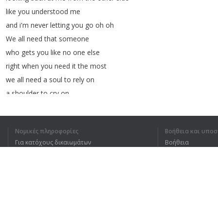
like
you
understood
me
and
i'm
never
letting
you
go
oh
oh
We
all
need
that
someone
who
gets
you
like
no
one
else
right
when
you
need
it
the
most
we
all
need
a
soul
to
rely
on
a
shoulder
to
cry
on
a
friend
through
the
highs
and
the
lows
I'm
not
gonna
make
it
a-
Νομικές πληροφορίες
Βοήθεια και υποσ
la
la
la
la
la
la
Για κατόχους δικαιωμάτων
Βοήθεια
la
la
la
la
la
la
-lone
Πολιτική προστασίας απορρήτου
Συχνές ερωτήσεις
I'm
not
gonna
make
it
a-
Terms of Use
la
la
la
la
la
la
la
la
la
la
la
-lone
Επέκταση προγράμματος περιήγησης