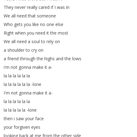
They
never
really
cared
if
I
was
in
We
all
need
that
someone
Who
gets
you
like
no
one
else
Right
when
you
need
it
the
most
We
all
need
a
soul
to
rely
on
a
shoulder
to
cry
on
a
friend
through
the
highs
and
the
lows
i'm
not
gonna
make
it
a-
la
la
la
la
la
la
la
la
la
la
la
la
-lone
I'm
not
gonna
make
it
a-
la
la
la
la
la
la
la
la
la
la
la
-lone
then
i
saw
your
face
your
forgiven
eyes
looking
back
at
me
from
the
other
side