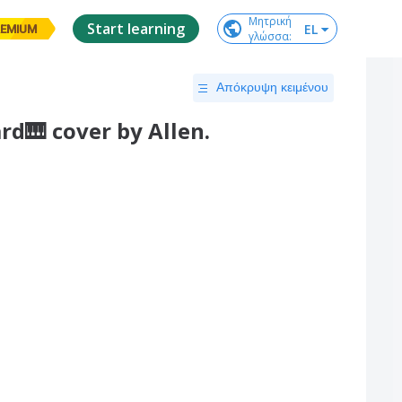
Μητρική

Start learning
EL
EMIUM
γλώσσα
:
Απόκρυψη κειμένου
rd🎹 cover by Allen.