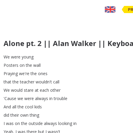
PR
Alone pt. 2 || Alan Walker || Keyboa
We
were
young
Posters
on
the
wall
Praying
we're
the
ones
that
the
teacher
wouldn't
call
We
would
stare
at
each
other
'Cause
we
were
always
in
trouble
And
all
the
cool
kids
did
their
own
thing
I
was
on
the
outside
always
looking
in
Yeah
,
I
was
there
but
I
wasn't