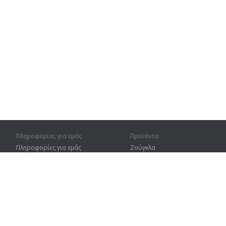
Πληροφορίες για εμάς
Προϊόντα
Πληροφορίες για εμάς
Ζούγκλα
Για συνεργάτες
Προπόνηση
Στοιχεία επικοινωνίας
Λεξικό
Χάρτης ιστοτόπου