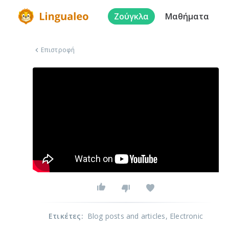
Ζούγκλα
Μαθήματα
Επιστροφή
Ετικέτες
:
Blog posts and articles
, Electronic