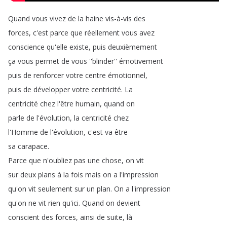
Quand
vous
vivez
de
la
haine
vis-à-vis
des
forces
,
c'est
parce
que
réellement
vous
avez
conscience
qu'elle
existe
,
puis
deuxièmement
ça
vous
permet
de
vous
''blinder''
émotivement
puis
de
renforcer
votre
centre
émotionnel
,
puis
de
développer
votre
centricité
.
La
centricité
chez
l'être
humain
,
quand
on
parle
de
l'évolution
,
la
centricité
chez
l'Homme
de
l'évolution
,
c'est
va
être
sa
carapace
.
Parce
que
n'oubliez
pas
une
chose
,
on
vit
sur
deux
plans
à
la
fois
mais
on
a
l'impression
qu'on
vit
seulement
sur
un
plan
.
On
a
l'impression
qu'on
ne
vit
rien
qu'ici
.
Quand
on
devient
conscient
des
forces
,
ainsi
de
suite
,
là