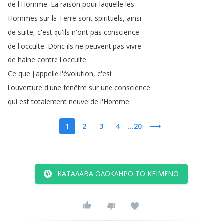
de
l'Homme
.
La
raison
pour
laquelle
les
Hommes
sur
la
Terre
sont
spirituels
,
ainsi
de
suite
,
c'est
qu'ils
n'ont
pas
conscience
de
l'occulte
.
Donc
ils
ne
peuvent
pas
vivre
de
haine
contre
l'occulte
.
Ce
que
j'appelle
l'évolution
,
c'est
l'ouverture
d'une
fenêtre
sur
une
conscience
qui
est
totalement
neuve
de
l'Homme
.
1
2
3
4
...20
ΚΑΤΆΛΑΒΑ ΟΛΌΚΛΗΡΟ ΤΟ ΚΕΊΜΕΝΟ