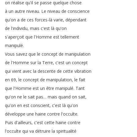
on
réalise
qu'il
se
passe
quelque
chose
à
un
autre
niveau
.
Le
niveau
de
conscience
qu'on
a
de
ces
forces-là
varie
,
dépendant
de
l'individu
,
mais
c'est
là
qu'on
s'aperçoit
que
l'Homme
est
tellement
manipulé
.
Vous
savez
que
le
concept
de
manipulation
de
l'Homme
sur
la
Terre
,
c'est
un
concept
qui
vient
avec
la
descente
de
cette
vibration
en
69,
le
concept
de
manipulation
,
le
fait
que
l'Homme
est
un
être
manipulé
.
Tant
qu'on
ne
le
sait
pas
…
mais
quand
on
sait
,
qu'on
en
est
conscient
,
c'est
là
qu'on
développe
une
haine
contre
l'occulte
.
Puis
d'ailleurs
,
c'est
cette
haine
contre
l'occulte
qui
va
détruire
la
spiritualité