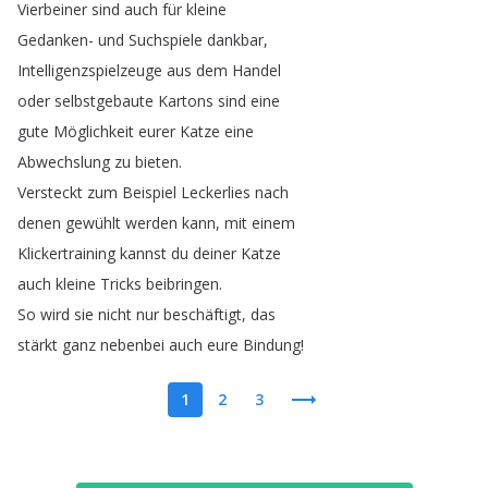
Vierbeiner
sind
auch
für
kleine
Gedanken-
und
Suchspiele
dankbar
,
Intelligenzspielzeuge
aus
dem
Handel
oder
selbstgebaute
Kartons
sind
eine
gute
Möglichkeit
eurer
Katze
eine
Abwechslung
zu
bieten
.
Versteckt
zum
Beispiel
Leckerlies
nach
denen
gewühlt
werden
kann
,
mit
einem
Klickertraining
kannst
du
deiner
Katze
auch
kleine
Tricks
beibringen
.
So
wird
sie
nicht
nur
beschäftigt
,
das
stärkt
ganz
nebenbei
auch
eure
Bindung
!
1
2
3