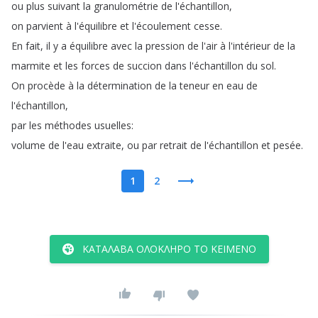
ou
plus
suivant
la
granulométrie
de
l'échantillon
,
on
parvient
à
l'équilibre
et
l'écoulement
cesse
.
En
fait
,
il
y
a
équilibre
avec
la
pression
de
l'air
à
l'intérieur
de
la
marmite
et
les
forces
de
succion
dans
l'échantillon
du
sol
.
On
procède
à
la
détermination
de
la
teneur
en
eau
de
l'échantillon
,
par
les
méthodes
usuelles
:
volume
de
l'eau
extraite
,
ou
par
retrait
de
l'échantillon
et
pesée
.
1
2
ΚΑΤΆΛΑΒΑ ΟΛΌΚΛΗΡΟ ΤΟ ΚΕΊΜΕΝΟ