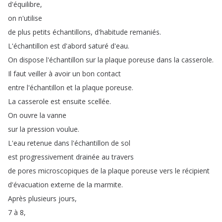
d'équilibre
,
on
n'utilise
de
plus
petits
échantillons
,
d'habitude
remaniés
.
L'échantillon
est
d'abord
saturé
d'eau
.
On
dispose
l'échantillon
sur
la
plaque
poreuse
dans
la
casserole
.
Il
faut
veiller
à
avoir
un
bon
contact
entre
l'échantillon
et
la
plaque
poreuse
.
La
casserole
est
ensuite
scellée
.
On
ouvre
la
vanne
sur
la
pression
voulue
.
L'eau
retenue
dans
l'échantillon
de
sol
est
progressivement
drainée
au
travers
de
pores
microscopiques
de
la
plaque
poreuse
vers
le
récipient
d'évacuation
externe
de
la
marmite
.
Après
plusieurs
jours
,
7
à
8,