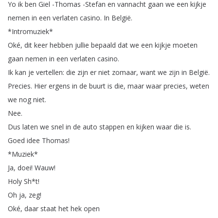
Yo
ik
ben
Giel
-Thomas
-Stefan
en
vannacht
gaan
we
een
kijkje
nemen
in
een
verlaten
casino
.
In
België
.
*
Intromuziek
*
Oké
,
dit
keer
hebben
jullie
bepaald
dat
we
een
kijkje
moeten
gaan
nemen
in
een
verlaten
casino
.
Ik
kan
je
vertellen
:
die
zijn
er
niet
zomaar
,
want
we
zijn
in
België
.
Precies
.
Hier
ergens
in
de
buurt
is
die
,
maar
waar
precies
,
weten
we
nog
niet
.
Nee
.
Dus
laten
we
snel
in
de
auto
stappen
en
kijken
waar
die
is
.
Goed
idee
Thomas
!
*
Muziek
*
Ja
,
doei
!
Wauw
!
Holy
Sh
*
t
!
Oh
ja
,
zeg
!
Oké
,
daar
staat
het
hek
open