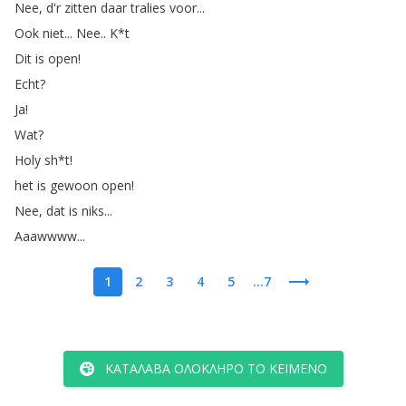
Nee
,
d'r
zitten
daar
tralies
voor
...
Ook
niet
...
Nee
..
K
*
t
Dit
is
open
!
Echt
?
Ja
!
Wat
?
Holy
sh
*
t
!
het
is
gewoon
open
!
Nee
,
dat
is
niks
...
Aaawwww
...
1
2
3
4
5
...7
ΚΑΤΆΛΑΒΑ ΟΛΌΚΛΗΡΟ ΤΟ ΚΕΊΜΕΝΟ