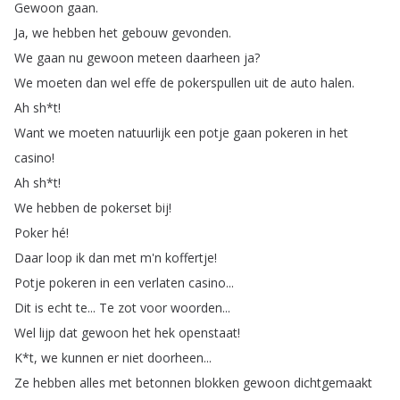
Gewoon
gaan
.
Ja
,
we
hebben
het
gebouw
gevonden
.
We
gaan
nu
gewoon
meteen
daarheen
ja
?
We
moeten
dan
wel
effe
de
pokerspullen
uit
de
auto
halen
.
Ah
sh
*
t
!
Want
we
moeten
natuurlijk
een
potje
gaan
pokeren
in
het
casino
!
Ah
sh
*
t
!
We
hebben
de
pokerset
bij
!
Poker
hé
!
Daar
loop
ik
dan
met
m'n
koffertje
!
Potje
pokeren
in
een
verlaten
casino
...
Dit
is
echt
te
...
Te
zot
voor
woorden
...
Wel
lijp
dat
gewoon
het
hek
openstaat
!
K
*
t
,
we
kunnen
er
niet
doorheen
...
Ze
hebben
alles
met
betonnen
blokken
gewoon
dichtgemaakt