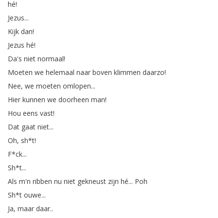
hé
!
Jezus
...
Kijk
dan
!
Jezus
hé
!
Da's
niet
normaal
!
Moeten
we
helemaal
naar
boven
klimmen
daarzo
!
Nee
,
we
moeten
omlopen
...
Hier
kunnen
we
doorheen
man
!
Hou
eens
vast
!
Dat
gaat
niet
...
Oh
,
sh
*
t
!
F
*
ck
...
Sh
*
t
...
Als
m'n
ribben
nu
niet
gekneust
zijn
hé
...
Poh
Sh
*
t
ouwe
...
Ja
,
maar
daar
..