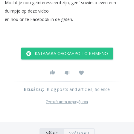
Mocht
je
nou
geïnteresseerd
zijn
,
geef
sowieso
even
een
duimpje
op
deze
video
en
hou
onze
Facebook
in
de
gaten
.
ΚΑΤΆΛΑΒΑ ΟΛΌΚΛΗΡΟ ΤΟ ΚΕΊΜΕΝΟ
Ετικέτες
:
Blog posts and articles
, Science
Σχετικά με το περιεχόμενο
Λέξεις
Σχόλια (0)