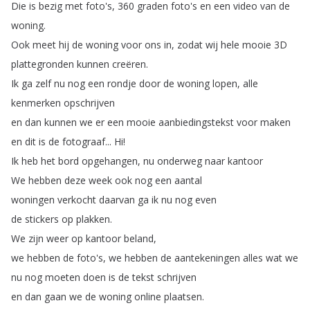
Die
is
bezig
met
foto's
, 360
graden
foto's
en
een
video
van
de
woning
.
Ook
meet
hij
de
woning
voor
ons
in
,
zodat
wij
hele
mooie
3D
plattegronden
kunnen
creëren
.
Ik
ga
zelf
nu
nog
een
rondje
door
de
woning
lopen
,
alle
kenmerken
opschrijven
en
dan
kunnen
we
er
een
mooie
aanbiedingstekst
voor
maken
en
dit
is
de
fotograaf
...
Hi
!
Ik
heb
het
bord
opgehangen
,
nu
onderweg
naar
kantoor
We
hebben
deze
week
ook
nog
een
aantal
woningen
verkocht
daarvan
ga
ik
nu
nog
even
de
stickers
op
plakken
.
We
zijn
weer
op
kantoor
beland
,
we
hebben
de
foto's
,
we
hebben
de
aantekeningen
alles
wat
we
nu
nog
moeten
doen
is
de
tekst
schrijven
en
dan
gaan
we
de
woning
online
plaatsen
.