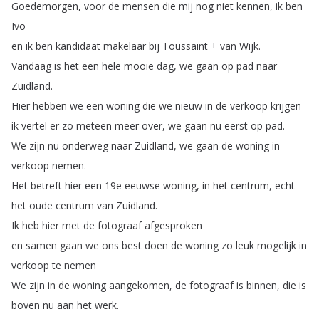
Goedemorgen
,
voor
de
mensen
die
mij
nog
niet
kennen
,
ik
ben
Ivo
en
ik
ben
kandidaat
makelaar
bij
Toussaint
+
van
Wijk
.
Vandaag
is
het
een
hele
mooie
dag
,
we
gaan
op
pad
naar
Zuidland
.
Hier
hebben
we
een
woning
die
we
nieuw
in
de
verkoop
krijgen
ik
vertel
er
zo
meteen
meer
over
,
we
gaan
nu
eerst
op
pad
.
We
zijn
nu
onderweg
naar
Zuidland
,
we
gaan
de
woning
in
verkoop
nemen
.
Het
betreft
hier
een
19e
eeuwse
woning
,
in
het
centrum
,
echt
het
oude
centrum
van
Zuidland
.
Ik
heb
hier
met
de
fotograaf
afgesproken
en
samen
gaan
we
ons
best
doen
de
woning
zo
leuk
mogelijk
in
verkoop
te
nemen
We
zijn
in
de
woning
aangekomen
,
de
fotograaf
is
binnen
,
die
is
boven
nu
aan
het
werk
.