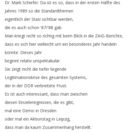
Dr
.
Mark
Schiefer
:
Da
ist
es
so
,
dass
in
der
ersten
Hälfte
des
Jahres
1989
so
die
Standardthemen
eigentlich
der
Stasi
sichtbar
werden
,
die
es
auch
schon
'87/'88
gab
.
Man
kriegt
nicht
so
richtig
mit
beim
Blick
in
die
ZAIG-Berichte
,
dass
es
sich
hier
vielleicht
um
ein
besonderes
Jahr
handeln
könnte
.
Dieses
Jahr
beginnt
relativ
unspektakulär
.
Sie
zeigt
nicht
die
tiefer
liegende
Legitimationskrise
des
gesamten
Systems
,
der
in
der
DDR
verbreitete
Frust
.
Es
ist
auch
interessant
,
dass
man
zwischen
diesen
Einzelereignissen
,
die
es
gibt
,
mal
eine
Demo
in
Dresden
oder
mal
ein
Aktionstag
in
Leipzig
,
dass
man
da
kaum
Zusammenhang
herstellt
.