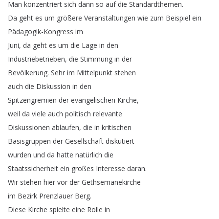
Man
konzentriert
sich
dann
so
auf
die
Standardthemen
.
Da
geht
es
um
größere
Veranstaltungen
wie
zum
Beispiel
ein
Pädagogik-Kongress
im
Juni
,
da
geht
es
um
die
Lage
in
den
Industriebetrieben
,
die
Stimmung
in
der
Bevölkerung
.
Sehr
im
Mittelpunkt
stehen
auch
die
Diskussion
in
den
Spitzengremien
der
evangelischen
Kirche
,
weil
da
viele
auch
politisch
relevante
Diskussionen
ablaufen
,
die
in
kritischen
Basisgruppen
der
Gesellschaft
diskutiert
wurden
und
da
hatte
natürlich
die
Staatssicherheit
ein
großes
Interesse
daran
.
Wir
stehen
hier
vor
der
Gethsemanekirche
im
Bezirk
Prenzlauer
Berg
.
Diese
Kirche
spielte
eine
Rolle
in