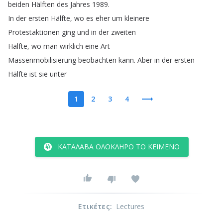
beiden
Hälften
des
Jahres
1989.
In
der
ersten
Hälfte
,
wo
es
eher
um
kleinere
Protestaktionen
ging
und
in
der
zweiten
Hälfte
,
wo
man
wirklich
eine
Art
Massenmobilisierung
beobachten
kann
.
Aber
in
der
ersten
Hälfte
ist
sie
unter
1
2
3
4
ΚΑΤΆΛΑΒΑ ΟΛΌΚΛΗΡΟ ΤΟ ΚΕΊΜΕΝΟ
Ετικέτες
:
Lectures