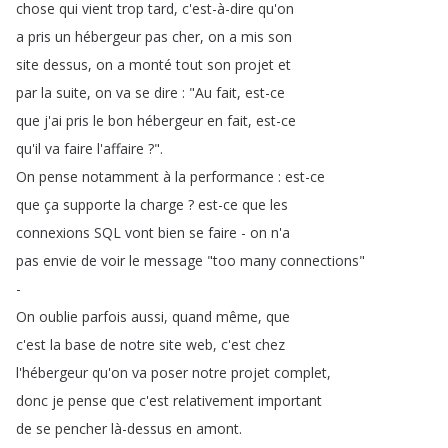
chose
qui
vient
trop
tard
,
c'est-à-dire
qu'on
a
pris
un
hébergeur
pas
cher
,
on
a
mis
son
site
dessus
,
on
a
monté
tout
son
projet
et
par
la
suite
,
on
va
se
dire
: "
Au
fait
,
est-ce
que
j'ai
pris
le
bon
hébergeur
en
fait
,
est-ce
qu'il
va
faire
l'affaire
?".
On
pense
notamment
à
la
performance
:
est-ce
que
ça
supporte
la
charge
?
est-ce
que
les
connexions
SQL
vont
bien
se
faire
-
on
n'a
pas
envie
de
voir
le
message
"
too
many
connections
"
-
On
oublie
parfois
aussi
,
quand
même
,
que
c'est
la
base
de
notre
site
web
,
c'est
chez
l'hébergeur
qu'on
va
poser
notre
projet
complet
,
donc
je
pense
que
c'est
relativement
important
de
se
pencher
là-dessus
en
amont
.