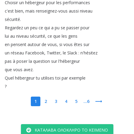
Choisir
un
hébergeur
pour
les
performances
c'est
bien
,
mais
renseignez-vous
aussi
niveau
sécurité
.
Regardez
un
peu
ce
qui
a
pu
se
passer
pour
lui
au
niveau
sécurité
,
ce
que
les
gens
en
pensent
autour
de
vous
,
si
vous
êtes
sur
un
réseau
Facebook
,
Twitter
,
le
Slack
:
n'hésitez
pas
à
poser
la
question
sur
l'hébergeur
que
vous
avez
.
Quel
hébergeur
tu
utilises
toi
par
exemple
?
1
2
3
4
5
...6
ΚΑΤΆΛΑΒΑ ΟΛΌΚΛΗΡΟ ΤΟ ΚΕΊΜΕΝΟ