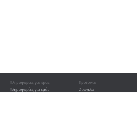
Πληροφορίες για εμάς
Προϊόντα
Πληροφορίες για εμάς
Ζούγκλα
Για συνεργάτες
Προπόνηση
Στοιχεία επικοινωνίας
Λεξικό
Χάρτης ιστοτόπου