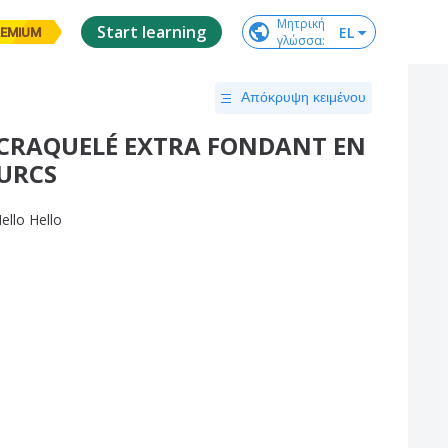
Μητρική

Start learning
EL
EMIUM
γλώσσα
:
Απόκρυψη κειμένου
E CRAQUELÉ EXTRA FONDANT EN
TURCS
ello
Hello