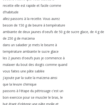
recette
elle
est
rapide
et
facile
comme
d'habitude
allez
passons
à
la
recette
.
Vous
aurez
besoin
de
150
g
de
beurre
à
température
ambiante
de
deux
jaunes
d'oeufs
de
50
g
de
sucre
glace
,
de
4
g
de
de
250
g
de
maïzena
dans
un
saladier
je
mets
le
beurre
à
température
ambiante
le
sucre
glace
les
2
jaunes
d'oeufs
puis
je
commence
à
malaxer
du
bout
des
doigts
comme
quand
vous
faites
une
pâte
sablée
j'ajoute
par
la
suite
la
maïzena
ainsi
que
la
levure
chimique
passons
à
l'étape
du
pétrissage
c'est
un
bon
exercice
pour
se
muscler
le
bras
,
le
but
étant
d'obtenir
une
pâte
molle
et