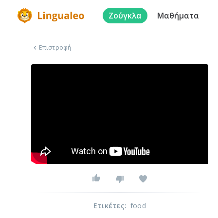
Ζούγκλα
Μαθήματα
Επιστροφή
Ετικέτες
:
food