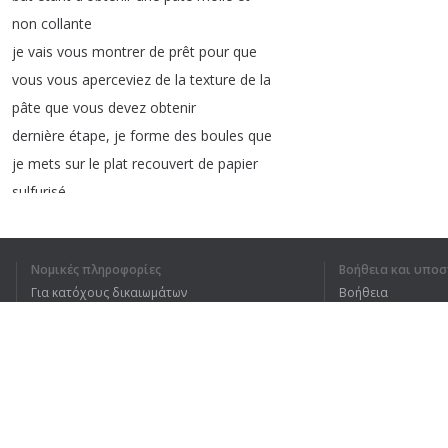
non
collante
je
vais
vous
montrer
de
prêt
pour
que
vous
vous
aperceviez
de
la
texture
de
la
pâte
que
vous
devez
obtenir
dernière
étape
,
je
forme
des
boules
que
je
mets
sur
le
plat
recouvert
de
papier
sulfurisé
de
la
taille
d'une
noix
puis
je
répète
l'opération
jusqu'à
épuisement
de
la
Νομικές πληροφορίες
Βοήθεια και υποσ
totalité
de
la
pâte
Για κατόχους δικαιωμάτων
Βοήθεια
voici
mes
petits
biscuits
prêts
pour
Πολιτική προστασίας απορρήτου
Συχνές ερωτήσεις
aller
au
four
préchauffé
à
170°
pendant
Terms of Use
10
minutes
surveillez
bien
la
cuisson
des
pommes
d'amour
Επέκταση προγράμματος περιήγησης
il
suffit
juste
qu'ils
soient
blancs
il
ne