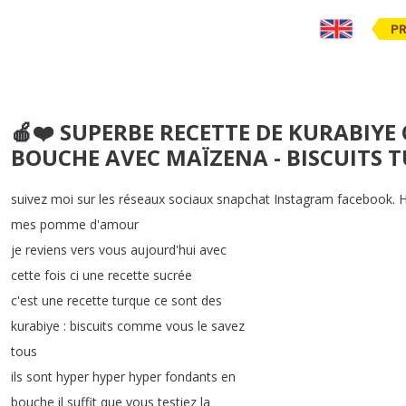
PR
🍎❤️ SUPERBE RECETTE DE KURABIY
BOUCHE AVEC MAÏZENA - BISCUITS 
suivez
moi
sur
les
réseaux
sociaux
snapchat
Instagram
facebook
.
H
mes
pomme
d'amour
je
reviens
vers
vous
aujourd'hui
avec
cette
fois
ci
une
recette
sucrée
c'est
une
recette
turque
ce
sont
des
kurabiye
:
biscuits
comme
vous
le
savez
tous
ils
sont
hyper
hyper
hyper
fondants
en
bouche
il
suffit
que
vous
testiez
la