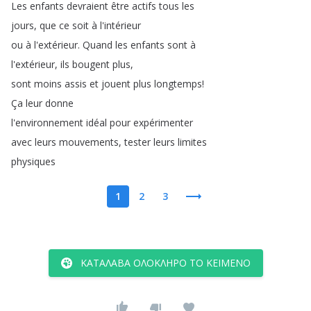
Les
enfants
devraient
être
actifs
tous
les
jours
,
que
ce
soit
à
l'intérieur
ou
à
l'extérieur
.
Quand
les
enfants
sont
à
l'extérieur
,
ils
bougent
plus
,
sont
moins
assis
et
jouent
plus
longtemps
!
Ça
leur
donne
l'environnement
idéal
pour
expérimenter
avec
leurs
mouvements
,
tester
leurs
limites
physiques
1
2
3
ΚΑΤΆΛΑΒΑ ΟΛΌΚΛΗΡΟ ΤΟ ΚΕΊΜΕΝΟ