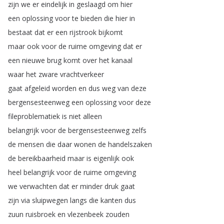
zijn
we
er
eindelijk
in
geslaagd
om
hier
een
oplossing
voor
te
bieden
die
hier
in
bestaat
dat
er
een
rijstrook
bijkomt
maar
ook
voor
de
ruime
omgeving
dat
er
een
nieuwe
brug
komt
over
het
kanaal
waar
het
zware
vrachtverkeer
gaat
afgeleid
worden
en
dus
weg
van
deze
bergensesteenweg
een
oplossing
voor
deze
fileproblematiek
is
niet
alleen
belangrijk
voor
de
bergensesteenweg
zelfs
de
mensen
die
daar
wonen
de
handelszaken
de
bereikbaarheid
maar
is
eigenlijk
ook
heel
belangrijk
voor
de
ruime
omgeving
we
verwachten
dat
er
minder
druk
gaat
zijn
via
sluipwegen
langs
die
kanten
dus
zuun
ruisbroek
en
vlezenbeek
zouden