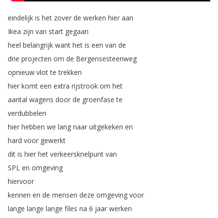
eindelijk
is
het
zover
de
werken
hier
aan
Ikea
zijn
van
start
gegaan
heel
belangrijk
want
het
is
een
van
de
drie
projecten
om
de
Bergensesteenweg
opnieuw
vlot
te
trekken
hier
komt
een
extra
rijstrook
om
het
aantal
wagens
door
de
groenfase
te
verdubbelen
hier
hebben
we
lang
naar
uitgekeken
en
hard
voor
gewerkt
dit
is
hier
het
verkeersknelpunt
van
SPL
en
omgeving
hiervoor
kennen
en
de
mensen
deze
omgeving
voor
lange
lange
lange
files
na
6
jaar
werken