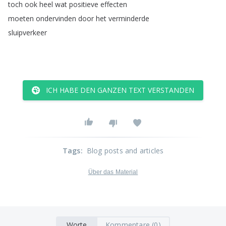
toch
ook
heel
wat
positieve
effecten
moeten
ondervinden
door
het
verminderde
sluipverkeer
ICH HABE DEN GANZEN TEXT VERSTANDEN
Tags
:
Blog posts and articles
Über das Material
Worte
Kommentare (0)