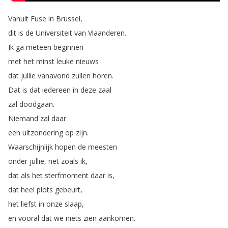
Vanuit
Fuse
in
Brussel
,
dit
is
de
Universiteit
van
Vlaanderen
.
Ik
ga
meteen
beginnen
met
het
minst
leuke
nieuws
dat
jullie
vanavond
zullen
horen
.
Dat
is
dat
iedereen
in
deze
zaal
zal
doodgaan
.
Niemand
zal
daar
een
uitzondering
op
zijn
.
Waarschijnlijk
hopen
de
meesten
onder
jullie
,
net
zoals
ik
,
dat
als
het
sterfmoment
daar
is
,
dat
heel
plots
gebeurt
,
het
liefst
in
onze
slaap
,
en
vooral
dat
we
niets
zien
aankomen
.