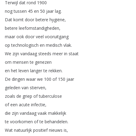
Terwijl
dat
rond
1900
nog
tussen
45
en
50
jaar
lag
.
Dat
komt
door
betere
hygiëne
,
betere
leefomstandigheden
,
maar
ook
door
veel
vooruitgang
op
technologisch
en
medisch
vlak
.
We
zijn
vandaag
steeds
meer
in
staat
om
mensen
te
genezen
en
het
leven
langer
te
rekken
.
De
dingen
waar
we
100
of
150
jaar
geleden
van
stierven
,
zoals
de
griep
of
tuberculose
of
een
acute
infectie
,
die
zijn
vandaag
vaak
makkelijk
te
voorkomen
of
te
behandelen
.
Wat
natuurlijk
positief
nieuws
is
,