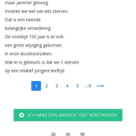
maar
jammer
genoeg
moeten
we
wel
van
iets
sterven
.
Dat
is
een
tweede
belangrijke
verandering
.
De
voorbije
150
jaar
is
er
ook
een
grote
wijziging
gekomen
in
onze
doodsoorzaken
.
Wat
er
is
gebeurd
,
is
dat
we
't
sterven
op
een
relatief
jongere
leeftijd
1
2
3
4
5
...9
ICH HABE DEN GANZEN TEXT VERSTANDEN