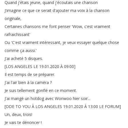
Quand
j'étais
jeune
,
quand
j'écoutais
une
chanson
J'imagine
ce
que
ce
serait
d'ajouter
ma
voix
à
la
chanson
originale
,
Certaines
chansons
me
font
penser
'Wow
,
c'est
vraiment
rafraichissant'
Ou
'C'est
vraiment
intéressant
,
je
veux
essayer
quelque
chose
comme
ça
aussi
.'
J'ai
acheté
5
disques
.
[
LOS
ANGELES
LE
19.01.2020
À
09:00]
Il
est
temps
de
se
préparer
.
J'ai
l'air
bien
à
la
caméra
?
Je
suis
tellement
gonflé
en
ce
moment
.
J'ai
mangé
un
hotdog
avec
Wonwoo
hier
soir
...
[
ODE
TO
YOU
À
LOS
ANGELES
19.01.2020
À
13:00
LE
FORUM
]
Un
,
deux
,
trois
!
Je
vais
te
dénoncer
!