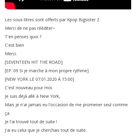
Les
sous-titres
sont
offerts
par
Kpop
Bigsister
2
Merci
de
ne
pas
rééditer~
T'en
penses
quoi
?
C'est
bien
Merci
.
[
SEVENTEEN
HIT
THE
ROAD
]
[
EP
.
09
Si
je
marche
à
mon
propre
rythme
]
[
NEW
YORK
LE
07.01.2020
À
15:00]
C'est
nouveau
pour
moi
.
Je
suis
déjà
allé
à
New
York
,
Mais
je
n'ai
jamais
eu
l'occasion
de
me
promener
seul
comme
ça
.
Je
l'ai
trouvé
tout
de
suite
!
J'ai
eu
celui
que
je
cherchais
tout
de
suite
.