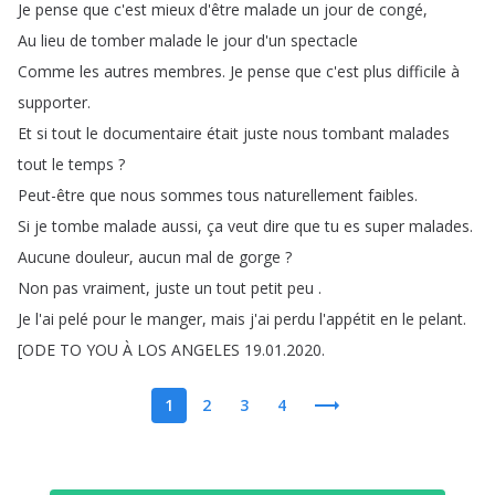
Je
pense
que
c'est
mieux
d'être
malade
un
jour
de
congé
,
Au
lieu
de
tomber
malade
le
jour
d'un
spectacle
Comme
les
autres
membres
.
Je
pense
que
c'est
plus
difficile
à
supporter
.
Et
si
tout
le
documentaire
était
juste
nous
tombant
malades
tout
le
temps
?
Peut-être
que
nous
sommes
tous
naturellement
faibles
.
Si
je
tombe
malade
aussi
,
ça
veut
dire
que
tu
es
super
malades
.
Aucune
douleur
,
aucun
mal
de
gorge
?
Non
pas
vraiment
,
juste
un
tout
petit
peu
.
Je
l'ai
pelé
pour
le
manger
,
mais
j'ai
perdu
l'appétit
en
le
pelant
.
[
ODE
TO
YOU
À
LOS
ANGELES
19.01.2020.
1
2
3
4