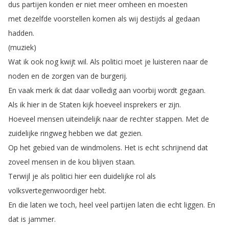
dus
partijen
konden
er
niet
meer
omheen
en
moesten
met
dezelfde
voorstellen
komen
als
wij
destijds
al
gedaan
hadden
.
(
muziek
)
Wat
ik
ook
nog
kwijt
wil
.
Als
politici
moet
je
luisteren
naar
de
noden
en
de
zorgen
van
de
burgerij
.
En
vaak
merk
ik
dat
daar
volledig
aan
voorbij
wordt
gegaan
.
Als
ik
hier
in
de
Staten
kijk
hoeveel
insprekers
er
zijn
.
Hoeveel
mensen
uiteindelijk
naar
de
rechter
stappen
.
Met
de
zuidelijke
ringweg
hebben
we
dat
gezien
.
Op
het
gebied
van
de
windmolens
.
Het
is
echt
schrijnend
dat
zoveel
mensen
in
de
kou
blijven
staan
.
Terwijl
je
als
politici
hier
een
duidelijke
rol
als
volksvertegenwoordiger
hebt
.
En
die
laten
we
toch
,
heel
veel
partijen
laten
die
echt
liggen
.
En
dat
is
jammer
.