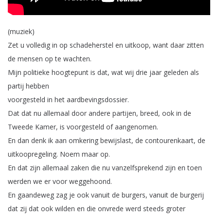
(
muziek
)
Zet
u
volledig
in
op
schadeherstel
en
uitkoop
,
want
daar
zitten
de
mensen
op
te
wachten
.
Mijn
politieke
hoogtepunt
is
dat
,
wat
wij
drie
jaar
geleden
als
partij
hebben
voorgesteld
in
het
aardbevingsdossier
.
Dat
dat
nu
allemaal
door
andere
partijen
,
breed
,
ook
in
de
Tweede
Kamer
,
is
voorgesteld
of
aangenomen
.
En
dan
denk
ik
aan
omkering
bewijslast
,
de
contourenkaart
,
de
uitkoopregeling
.
Noem
maar
op
.
En
dat
zijn
allemaal
zaken
die
nu
vanzelfsprekend
zijn
en
toen
werden
we
er
voor
weggehoond
.
En
gaandeweg
zag
je
ook
vanuit
de
burgers
,
vanuit
de
burgerij
dat
zij
dat
ook
wilden
en
die
onvrede
werd
steeds
groter